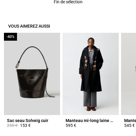
Fin de sélection
VOUS AIMEREZ AUSSI
-40%
-40%
Sac seau Solveig cuir
Manteau mi-long laine mélangée
Prix réduit à partir de
à
255 €
153 €
595 €
545 €