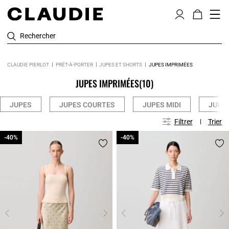
Rechercher
CLAUDIE PIERLOT
PRÊT-À-PORTER
JUPES ET SHORTS
JUPES IMPRIMÉES
JUPES IMPRIMÉES
(10)
JUPES
JUPES COURTES
JUPES MIDI
JUPE
Filtrer
Trier
-40%
-40%
-40%
-40%