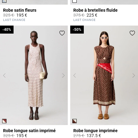
Robe satin fleurs
Robe à bretelles fluide
Prix réduit à partir de
à
Prix réduit à partir de
à
325 €
195 €
375 €
225 €
4 out of 5 Customer Rating
3,8 out of 5 Customer Rating
LAST CHANCE
LAST CHANCE
-40%
-40%
-50%
-50%
Robe longue satin imprimé
Robe longue imprimée
Prix réduit à partir de
à
Prix réduit à partir de
à
325 €
195 €
275 €
137.5 €