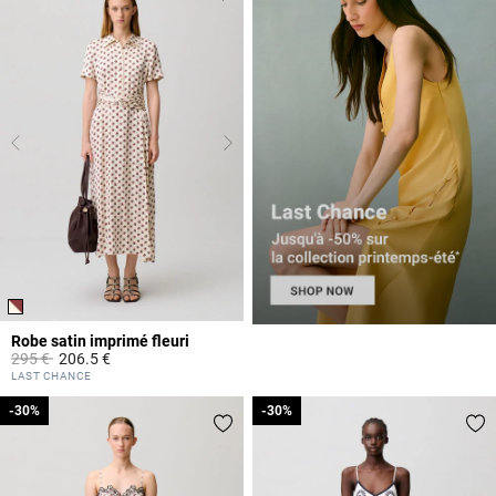
Robe satin imprimé fleuri
Prix réduit à partir de
à
295 €
206.5 €
5 out of 5 Customer Rating
LAST CHANCE
-30%
-30%
-30%
-30%