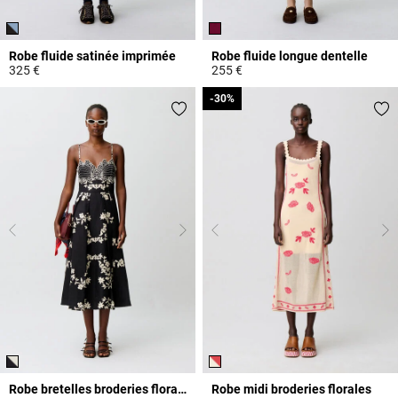
Robe fluide satinée imprimée
Robe fluide longue dentelle
325 €
255 €
5 out of 5 Customer Rating
5 out of 5 Customer Rating
-30%
-30%
Robe bretelles broderies florales
Robe midi broderies florales