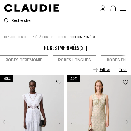
Rechercher
CLAUDIE PIERLOT
PRÊT-À-PORTER
ROBES
ROBES IMPRIMÉES
ROBES IMPRIMÉES
(21)
ROBES CÉRÉMONIE
ROBES LONGUES
ROBES EN M
Filtrer
Trier
-40%
-40%
-40%
-40%