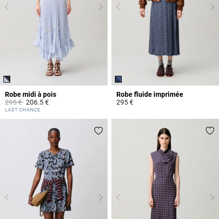
Robe midi à pois
Robe fluide imprimée
Prix réduit à partir de
à
295 €
206.5 €
295 €
5 out of 5 Customer Rating
5 out of 5 Customer Rating
LAST CHANCE