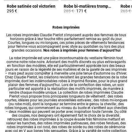
Robe satinée col victorien
Robe bi-matières trompe-l'œil
Robe s
Prix réduit à partir de
à
Prix ré
295 €
285 €
171 €
265 €
Robes imprimées
Les
robes
imprimées Claudie Pierlot s’imposent auprès des femmes de tous
horizons grâce à leur touche rétro parfaitement remise au goût du jour.
Courtes, longues ou mi-longues, ces jolies pièces de
vêtements tendances
pour femme
vous accompagnent avec style au quotidien ou lors des plus
grandes occasions.
Nos robes à imprimés pour femmes d’aujourd’hui
La robe imprimée est une pièce incontournable du vestiaire féminin tout
comme notre
robe noire
. Arborant des motifs discrets ou plus extravagants
en fonction des modèles, elle est particulièrement appréciée lors des beaux
jours en raison de la légèreté de ses matières et de la gaieté de ses imprimés
– mais peut aussi compléter à merveille une jolie tenue d’automne ou d’hiver.
Chez Claudie Pierlot, les créations revisitent les grandes tendances de la robe
imprimée, dont les indémodables robes à imprimé florales, pour le plus grand
plaisir des femmes d’aujourd’hui. Lors de la confection des robes, un soin
particulier est apporté à la réalisation des motifs imprimés, de manière à
rendre chaque modèle unique. La collection de robes imprimées Claudie
Pierlot vous propose trois principales longueurs de vêtement : des
robes
courtes
, idéales pour les journées ensoleillées estivales ; des robes mi-longues
(ou robe midi), dont la longueur se termine entre le genou la cheville ; des
robes longues
, qui commencent au niveau du buste et s’arrêtent aux chevilles
– deux modèles qui peuvent se porter avec inspiration toute l’année. Du côté
des coupes, nos designers ont également fait le choix de la diversité ;
retrouvez des robes imprimées à la coupe évasée très féminine mettant en
valeur les hanches, des robes imprimées patineuses, des robes fendues, des
robes imprimées à col rond, des
robes de soirée
ou des
robes de cérémonie
avec col en V aux lignes très sensuelles. Grâce à la variété de notre collection,