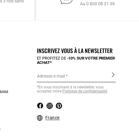
s 3 fois sans
Au 0 800 08 31 98
INSCRIVEZ VOUS À LA NEWSLETTER
ET PROFITEZ DE
-10% SUR VOTRE PREMIER
ACHAT*
Adresse e-mail
*En vous inscrivant à la newsletter, vous
acceptez notre
Politique de confidentialité
.
ilité
France
e