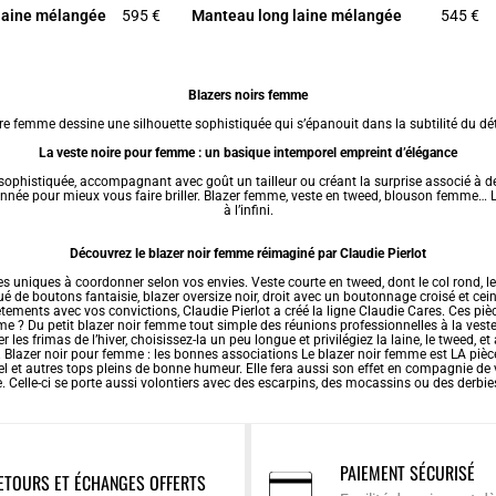
laine mélangée
595 €
Manteau long laine mélangée
545 €
Blazers noirs femme
re femme dessine une silhouette sophistiquée qui s’épanouit dans la subtilité du dét
La veste noire pour femme : un basique intemporel empreint d’élégance
phistiquée, accompagnant avec goût un tailleur ou créant la surprise associé à 
nnée pour mieux vous faire briller.
Blazer femme
,
veste en tweed
,
blouson femme
… L
à l’infini.
Découvrez le blazer noir femme réimaginé par Claudie Pierlot
uniques à coordonner selon vos envies. Veste courte en tweed, dont le col rond, les 
ué de boutons fantaisie, blazer oversize noir, droit avec un boutonnage croisé et ce
êtements avec vos convictions, Claudie Pierlot a créé la ligne Claudie Cares. Ces pi
e ? Du petit blazer noir femme tout simple des réunions professionnelles à la vest
es frimas de l’hiver, choisissez-la un peu longue et privilégiez la laine, le tweed, e
r. Blazer noir pour femme : les bonnes associations Le blazer noir femme est LA pièce
 et autres tops pleins de bonne humeur. Elle fera aussi son effet en compagnie de vo
re. Celle-ci se porte aussi volontiers avec des escarpins, des mocassins ou des derbie
PAIEMENT SÉCURISÉ
ETOURS ET ÉCHANGES OFFERTS