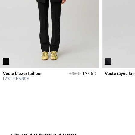
Prix réduit à partir de
à
Veste blazer tailleur
395 €
197.5 €
Veste rayée la
5 out of 5 Customer 
LAST CHANCE