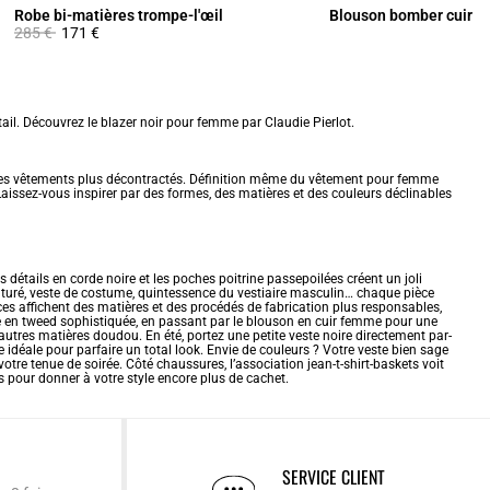
Robe bi-matières trompe-l'œil
Blouson bomber cuir
Prix réduit à partir de
à
285 €
171 €
ail. Découvrez le blazer noir pour femme par Claudie Pierlot.
des vêtements plus décontractés. Définition même du
vêtement pour femme
aissez-vous inspirer par des formes, des matières et des couleurs déclinables
détails en corde noire et les poches poitrine passepoilées créent un joli
inturé, veste de costume, quintessence du vestiaire masculin… chaque pièce
èces affichent des matières et des procédés de fabrication plus responsables,
e en tweed sophistiquée, en passant par le
blouson en cuir femme
pour une
t autres matières doudou. En été, portez une petite veste noire directement par-
 idéale pour parfaire un total look. Envie de couleurs ? Votre veste bien sage
tre tenue de soirée. Côté chaussures, l’association jean-t-shirt-baskets voit
s pour donner à votre style encore plus de cachet.
SERVICE CLIENT