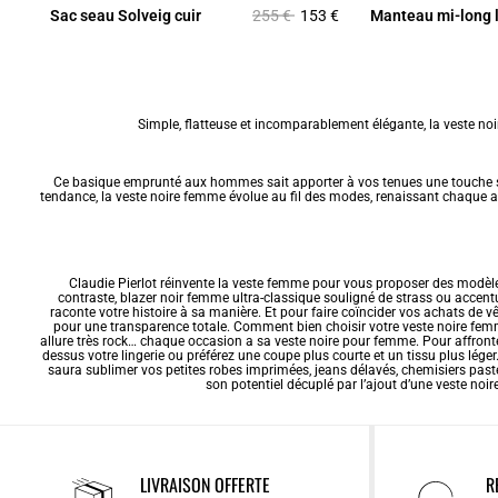
Prix réduit à partir de
à
5 €
Sac seau Solveig cuir
255 €
153 €
Manteau mi-long 
Simple, flatteuse et incomparablement élégante, la veste noi
Ce basique emprunté aux hommes sait apporter à vos tenues une touche so
tendance
, la veste noire femme évolue au fil des modes, renaissant chaque a
Claudie Pierlot réinvente la
veste femme
pour vous proposer des modèles 
contraste, blazer noir femme ultra-classique souligné de strass ou accent
raconte votre histoire à sa manière. Et pour faire coïncider vos achats de v
pour une transparence totale. Comment bien choisir votre veste noire femm
allure très rock… chaque occasion a sa veste noire pour femme. Pour affronter l
dessus votre lingerie ou préférez une coupe plus courte et un tissu plus lége
saura sublimer vos petites robes imprimées, jeans délavés, chemisiers pastel
son potentiel décuplé par l’ajout d’une veste noi
LIVRAISON OFFERTE
R