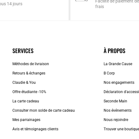
Facilité de paiement dè
ous 14 jours
frais
SERVICES
À PROPOS
Méthodes de livraison
La Grande Cause
Retours & échanges
B Corp
Claudie & You
Nos engagements
Offre étudiante -10%
Déclaration d'accessib
La carte cadeau
Seconde Main
Consulter mon solde de carte cadeau
Nos événements
Mes parrainages
Nous rejoindre
Avis et témoignages clients
Trouver une boutiqu