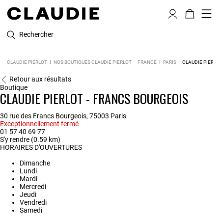
Rechercher
CLAUDIE PIERLOT
NOS BOUTIQUES CLAUDIE PIERLOT
FRANCE
PARIS
CLAUDIE PIERLO
Retour aux résultats
Boutique
CLAUDIE PIERLOT - FRANCS BOURGEOIS
30 rue des Francs Bourgeois, 75003 Paris
Exceptionnellement fermé
01 57 40 69 77
S'y rendre (0.59 km)
HORAIRES D'OUVERTURES
Dimanche
Lundi
Mardi
Mercredi
Jeudi
Vendredi
Samedi