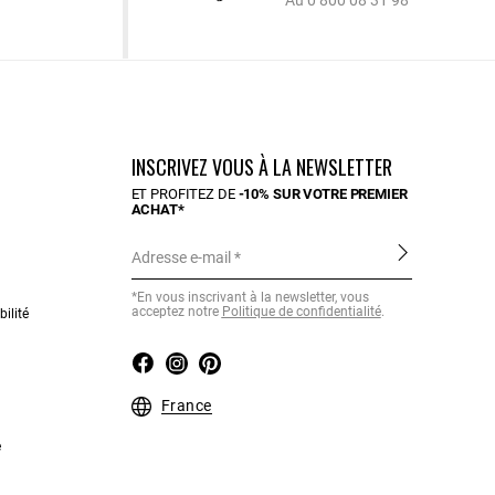
Au 0 800 08 31 98
INSCRIVEZ VOUS À LA NEWSLETTER
ET PROFITEZ DE
-10% SUR VOTRE PREMIER
ACHAT*
Adresse e-mail
*En vous inscrivant à la newsletter, vous
acceptez notre
Politique de confidentialité
.
ilité
France
e