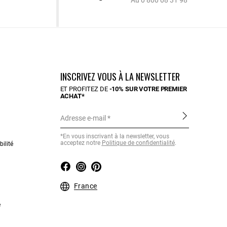
Au 0 800 08 31 98
INSCRIVEZ VOUS À LA NEWSLETTER
ET PROFITEZ DE
-10% SUR VOTRE PREMIER
ACHAT*
Adresse e-mail
*En vous inscrivant à la newsletter, vous
acceptez notre
Politique de confidentialité
.
ilité
France
e