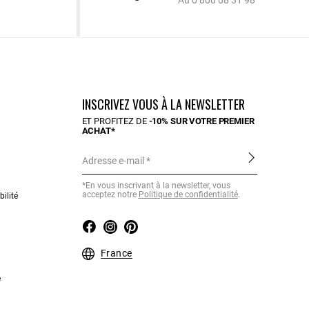
Au 0 800 08 31 98
INSCRIVEZ VOUS À LA NEWSLETTER
ET PROFITEZ DE
-10% SUR VOTRE PREMIER
ACHAT*
Adresse e-mail
*En vous inscrivant à la newsletter, vous
acceptez notre
Politique de confidentialité
.
ilité
France
e