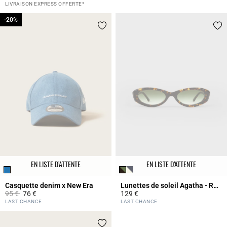
4 out of 5 Customer Rating
5 out of 5 Customer Rating
LIVRAISON EXPRESS OFFERTE*
-20%
-20%
EN LISTE D’ATTENTE
EN LISTE D’ATTENTE
Casquette denim x New Era
Lunettes de soleil Agatha - Rendel
Prix réduit à partir de
à
95 €
76 €
129 €
5 out of 5 Customer Rating
3,1 out of 5 Customer Rating
LAST CHANCE
LAST CHANCE