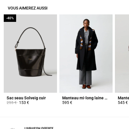
VOUS AIMEREZ AUSSI
-40%
-40%
Sac seau Solveig cuir
Manteau mi-long laine mélangée
Prix réduit à partir de
à
255 €
153 €
595 €
545 €
LIVRAISON OFFERTE