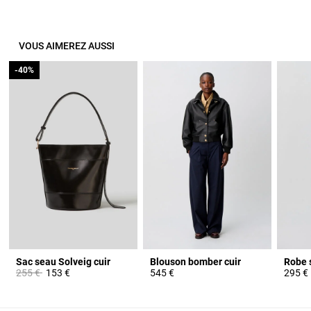
VOUS AIMEREZ AUSSI
-40%
-40%
Sac seau Solveig cuir
Blouson bomber cuir
Robe s
Prix réduit à partir de
à
255 €
153 €
545 €
295 €