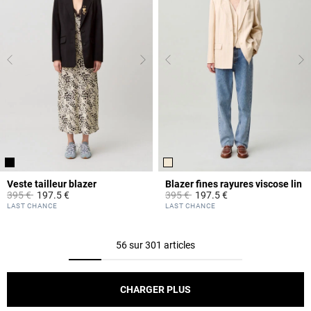
Veste tailleur blazer
Blazer fines rayures viscose lin
Prix réduit à partir de
à
Prix réduit à partir de
à
395 €
197.5 €
395 €
197.5 €
5 out of 5 Customer Rating
5 out of 5 Customer Rating
LAST CHANCE
LAST CHANCE
56 sur 301 articles
CHARGER PLUS