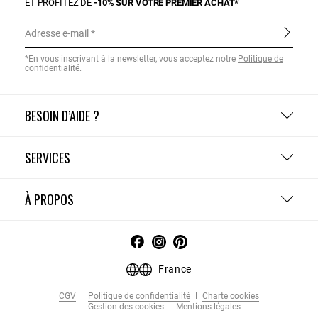
ET PROFITEZ DE
-10% SUR VOTRE PREMIER ACHAT*
Adresse e-mail
*En vous inscrivant à la newsletter, vous acceptez notre
Politique de
confidentialité
.
BESOIN D’AIDE ?
SERVICES
À PROPOS
France
CGV
Politique de confidentialité
Charte cookies
Gestion des cookies
Mentions légales