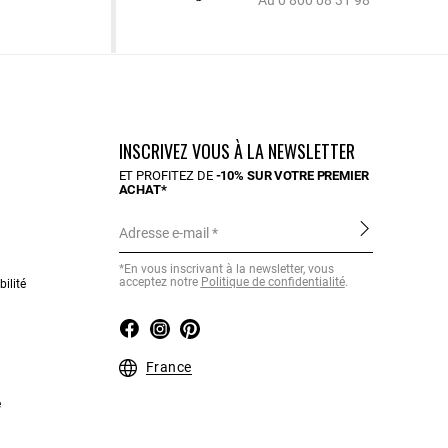
Au 0 800 08 31 98
INSCRIVEZ VOUS À LA NEWSLETTER
ET PROFITEZ DE
-10% SUR VOTRE PREMIER
ACHAT*
Adresse e-mail
*En vous inscrivant à la newsletter, vous
acceptez notre
Politique de confidentialité
.
ilité
France
e