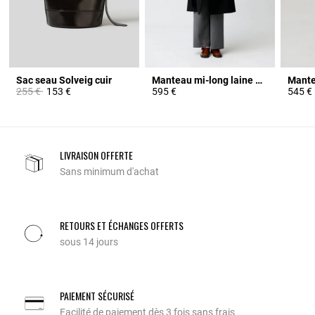
Sac seau Solveig cuir
Manteau mi-long laine mélangée
Prix réduit à partir de
à
255 €
153 €
595 €
545 €
LIVRAISON OFFERTE
Sans minimum d'achat
RETOURS ET ÉCHANGES OFFERTS
sous 14 jours
PAIEMENT SÉCURISÉ
Facilité de paiement dès 3 fois sans frais