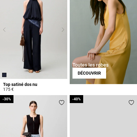
Toutes les robes
DÉCOUVRIR
Top satiné dos nu
175 €
3,3 out of 5 Customer Rating
-30%
-30%
-40%
-40%