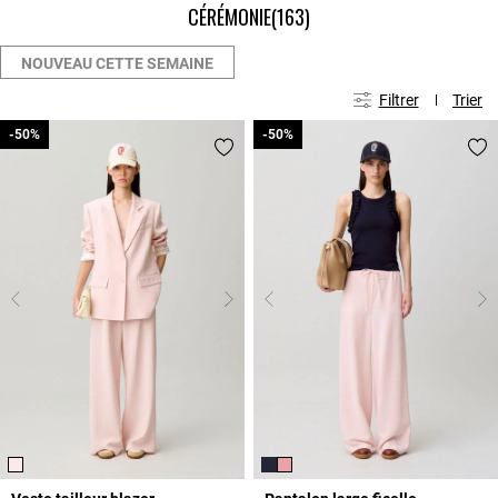
CÉRÉMONIE
(163)
NOUVEAU CETTE SEMAINE
Filtrer
Trier
-50%
-50%
-50%
-50%