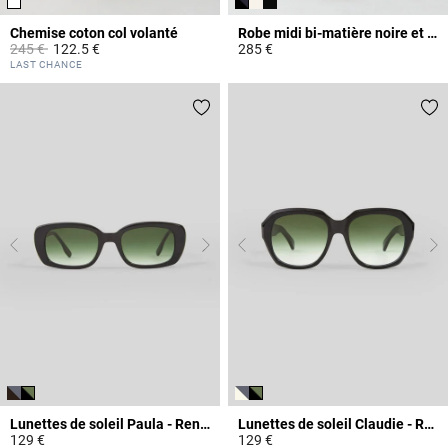
Chemise coton col volanté
Robe midi bi-matière noire et marine
Prix réduit à partir de
à
245 €
122.5 €
285 €
4,9 out of 5 Customer Rating
5 out of 5 Customer Rating
LAST CHANCE
Lunettes de soleil Paula - Rendel
Lunettes de soleil Claudie - Rendel
129 €
129 €