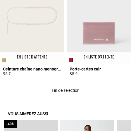
EN LISTE D’ATTENTE
EN LISTE D’ATTENTE
Ceinture chaîne nano monogramme CP
Porte-cartes cuir
95 €
85 €
5 out of 5 Customer Rating
3,5 out of 5 Customer Rating
Fin de sélection
VOUS AIMEREZ AUSSI
-40%
-40%