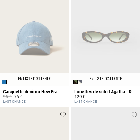
EN LISTE D’ATTENTE
EN LISTE D’ATTENTE
Casquette denim x New Era
Lunettes de soleil Agatha - Rendel
Prix réduit à partir de
à
95 €
76 €
129 €
5 out of 5 Customer Rating
3,1 out of 5 Customer Rating
LAST CHANCE
LAST CHANCE