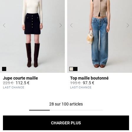
Jupe courte maille
Top maille boutonné
Prix réduit à partir de
à
Prix réduit à partir de
à
225 €
112.5 €
195 €
97.5 €
4,2 out of 5 Customer Rating
5 out of 5 Customer Rating
LAST CHANCE
LAST CHANCE
28 sur 100 articles
CHARGER PLUS