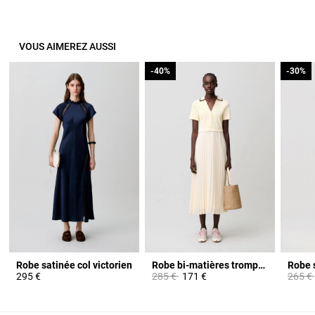
VOUS AIMEREZ AUSSI
-40%
-40%
-30%
-30%
Robe satinée col victorien
Robe bi-matières trompe-l'œil
Robe s
Prix réduit à partir de
à
Prix ré
295 €
285 €
171 €
265 €