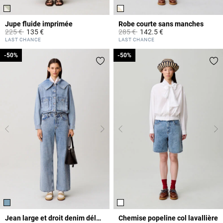
Jupe fluide imprimée
Robe courte sans manches
Prix réduit à partir de
à
Prix réduit à partir de
à
225 €
135 €
285 €
142.5 €
4,5 out of 5 Customer Rating
4,4 out of 5 Customer Rating
LAST CHANCE
LAST CHANCE
-50%
-50%
-50%
-50%
Jean large et droit denim délavé
Chemise popeline col lavallière