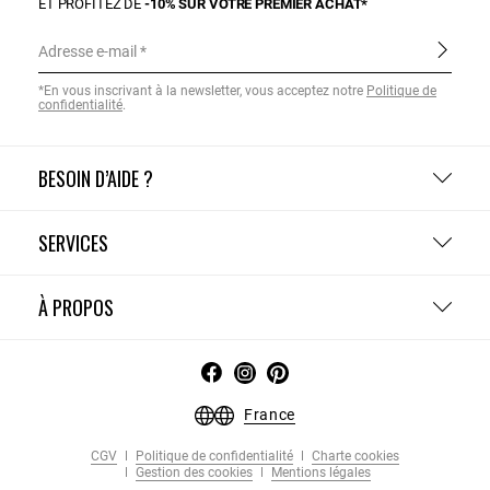
ET PROFITEZ DE
-10% SUR VOTRE PREMIER ACHAT*
Adresse e-mail
*En vous inscrivant à la newsletter, vous acceptez notre
Politique de
confidentialité
.
BESOIN D’AIDE ?
SERVICES
À PROPOS
France
CGV
Politique de confidentialité
Charte cookies
Gestion des cookies
Mentions légales