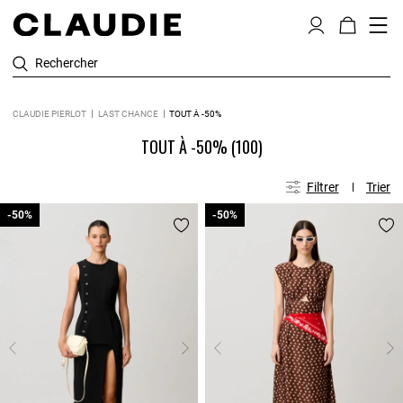
Rechercher
CLAUDIE PIERLOT
LAST CHANCE
TOUT À -50%
TOUT À -50%
(100)
Filtrer
Trier
-50%
-50%
-50%
-50%