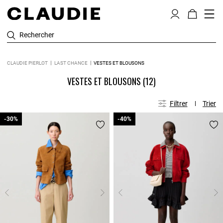
Rechercher
CLAUDIE PIERLOT
LAST CHANCE
VESTES ET BLOUSONS
VESTES ET BLOUSONS
(12)
Filtrer
Trier
-30%
-30%
-40%
-40%