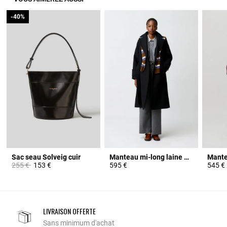
-40%
-40%
Sac seau Solveig cuir
Manteau mi-long laine mélangée
Prix réduit à partir de
à
255 €
153 €
595 €
545 €
LIVRAISON OFFERTE
Sans minimum d'achat