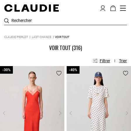
Rechercher
CLAUDIE PIERLOT
LAST CHANCE
VOIR TOUT
VOIR TOUT
(316)
Filtrer
Trier
-30%
-30%
-40%
-40%