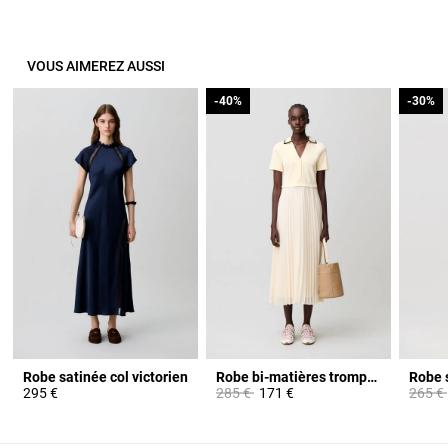
VOUS AIMEREZ AUSSI
-40%
-40%
-30%
-30%
Robe satinée col victorien
Robe bi-matières trompe-l'œil
Robe s
Prix réduit à partir de
à
Prix ré
295 €
285 €
171 €
265 €