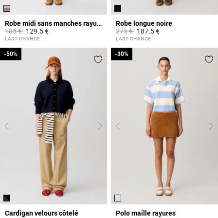
Robe midi sans manches rayures
Robe longue noire
Prix réduit à partir de
à
Prix réduit à partir de
à
185 €
129.5 €
375 €
187.5 €
5 out of 5 Customer Rating
4 out of 5 Customer Rating
LAST CHANCE
LAST CHANCE
-50%
-50%
-30%
-30%
Cardigan velours côtelé
Polo maille rayures