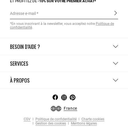
ET PROFITEZ DE
-10% SUR VOTRE PREMIER ACHAT*
Adresse e-mail
*En vous inscrivant à la newsletter, vous acceptez notre
Politique de
confidentialité
.
BESOIN D’AIDE ?
SERVICES
À PROPOS
France
CGV
Politique de confidentialité
Charte cookies
Gestion des cookies
Mentions légales