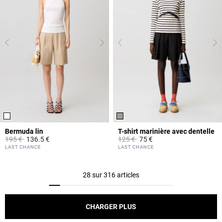
Bermuda lin
T-shirt marinière avec dentelle
Prix réduit à partir de
à
Prix réduit à partir de
à
195 €
136.5 €
125 €
75 €
4,6 out of 5 Customer Rating
5 out of 5 Customer Rating
LAST CHANCE
LAST CHANCE
28 sur 316 articles
CHARGER PLUS