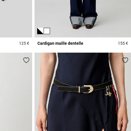
125 €
Cardigan maille dentelle
155 €
5 out of 5 Customer Rating
4