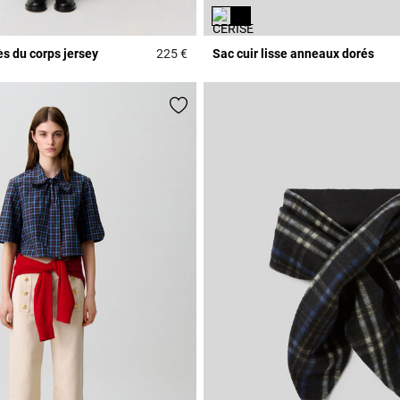
s du corps jersey
225 €
Sac cuir lisse anneaux dorés
Rating
4,5 out of 5 Customer Rating