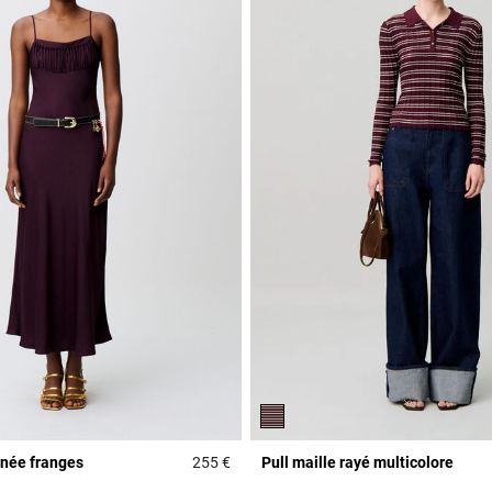
inée franges
255 €
Pull maille rayé multicolore
r Rating
3,2 out of 5 Customer Rating