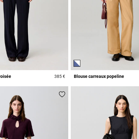
roisée
385 €
Blouse carreaux popeline
r Rating
4,5 out of 5 Customer Rating