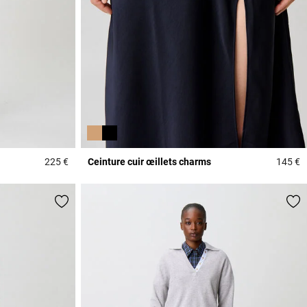
225 €
Ceinture cuir œillets charms
145 €
5 out of 5 Customer Rating
5