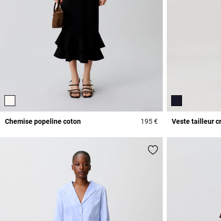
Chemise popeline coton
195 €
Veste tailleur c
3,8 out of 5 Custome