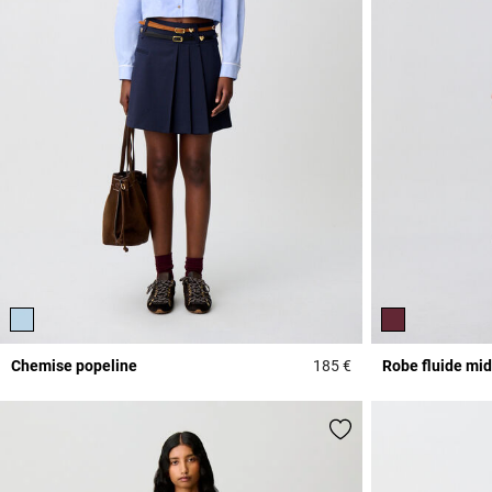
Chemise popeline
185 €
Robe fluide mid
5 out of 5 Customer 