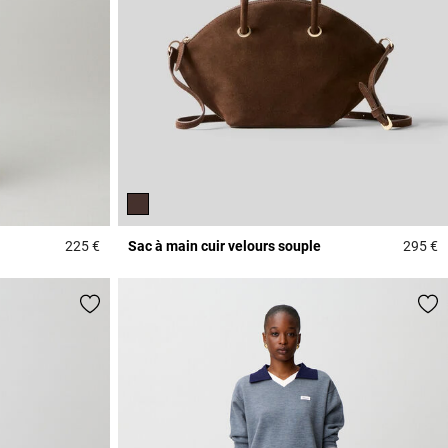
225 €
Sac à main cuir velours souple
295 €
3,5 out of 5 Customer Rating
4