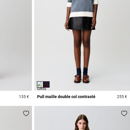
135 €
Pull maille double col contrasté
255 €
3,6 out of 5 Customer Rating
4