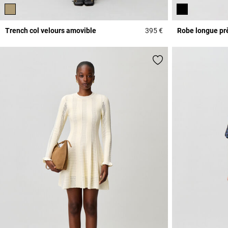
Trench col velours amovible
395 €
Robe longue prè
5 out of 5 Customer 