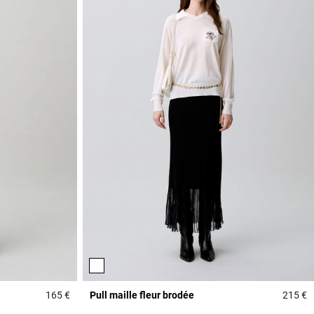
165 €
Pull maille fleur brodée
215 €
3,6 out of 5 Customer Rating
4