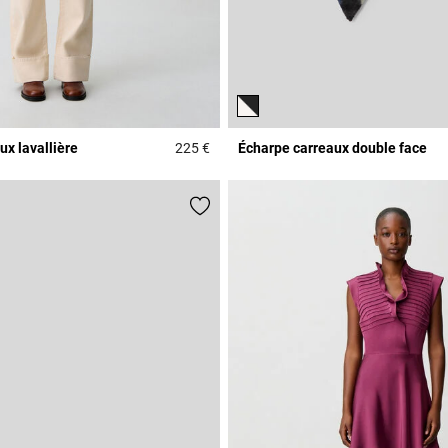
x lavallière
225 €
Écharpe carreaux double face
r Rating
4,2 out of 5 Customer Rating