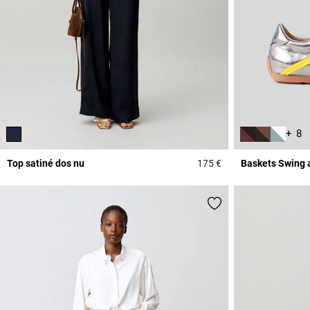
+ 8
Top satiné dos nu
175 €
Baskets Swing 
3,3 out of 5 Custome