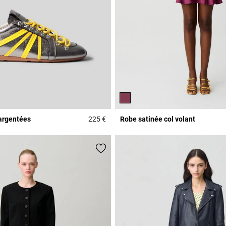
argentées
225 €
Robe satinée col volant
r Rating
5 out of 5 Customer Rating