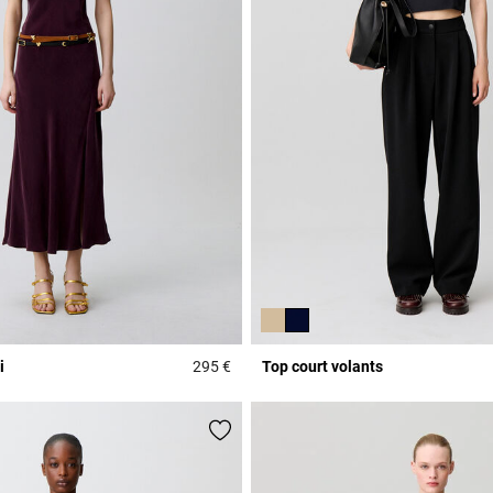
i
295 €
Top court volants
Rating
3,3 out of 5 Customer Rating