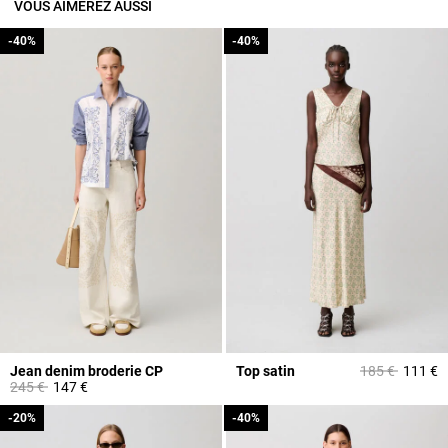
VOUS AIMEREZ AUSSI
-40%
-40%
-40%
-40%
Prix réduit à p
à
Jean denim broderie CP
Top satin
185 €
111 €
Prix réduit à partir de
à
245 €
147 €
-20%
-20%
-40%
-40%