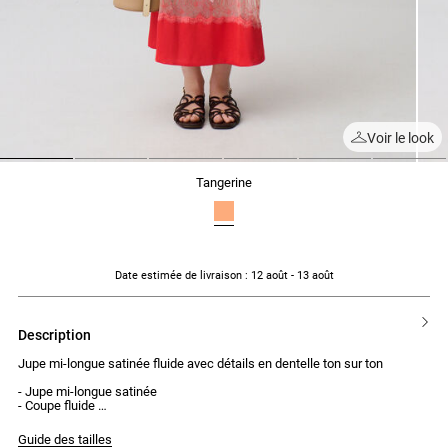
Voir le look
1
2
3
4
5
6
tangerine
Date estimée de livraison
: 12 août - 13 août
description
Jupe mi-longue satinée fluide avec détails en dentelle ton sur ton
- Jupe mi-longue satinée
- Coupe fluide
- Taille normale
- Empiècement de dentelle ton sur ton en bas de la jupe
Guide des tailles
- Fermeture par zip invisible et crochet sur le côté