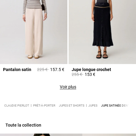
Prix réduit à partir de
à
Pantalon satin
225 €
157.5 €
Jupe longue crochet
Prix réduit à partir de
à
255 €
153 €
Voir plus
CLAUDIE PIERLOT
PRÊT-À-PORTER
JUPES ET SHORTS
JUPES
JUPE SATINÉE DENTELL
Toute la collection