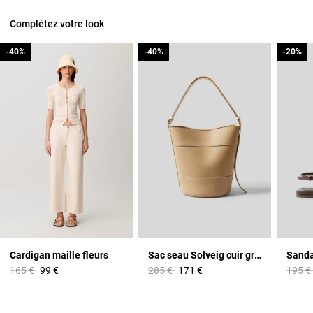
Complétez votre look
-40%
-40%
-40%
-40%
-20%
-20%
Cardigan maille fleurs
Sac seau Solveig cuir grainé
Sanda
Prix réduit à partir de
à
Prix réduit à partir de
à
Prix r
165 €
99 €
285 €
171 €
195 €