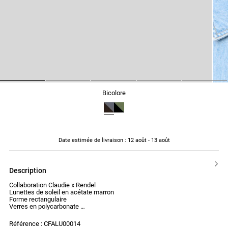
1
2
3
4
5
bicolore
Date estimée de livraison
: 12 août - 13 août
description
Collaboration Claudie x Rendel
Lunettes de soleil en acétate marron
Forme rectangulaire
Verres en polycarbonate
Indice de protection UV : Catégorie 2
Référence : CFALU00014