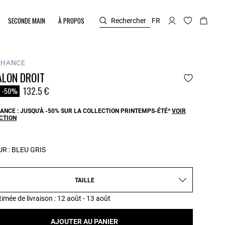
SECONDE MAIN
À PROPOS
Rechercher
FR
CHANCE
ALON DROIT
duit à partir de
132.5 €
-50%
ANCE : JUSQU'À -50% SUR LA COLLECTION PRINTEMPS-ÉTÉ*
VOIR
CTION
R :
BLEU GRIS
TAILLE
timée de livraison
: 12 août - 13 août
AJOUTER AU PANIER