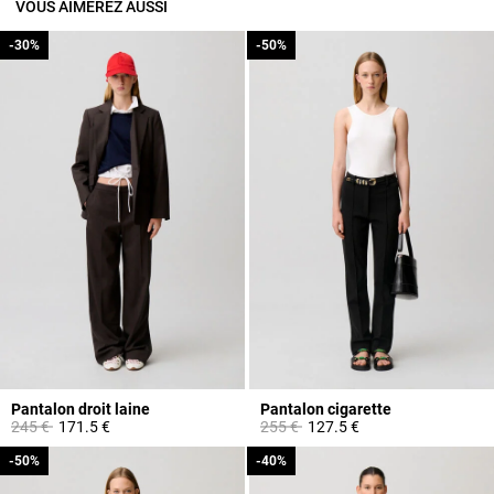
VOUS AIMEREZ AUSSI
-30%
-30%
-50%
-50%
Pantalon droit laine
Pantalon cigarette
Prix réduit à partir de
à
Prix réduit à partir de
à
245 €
171.5 €
255 €
127.5 €
-50%
-50%
-40%
-40%