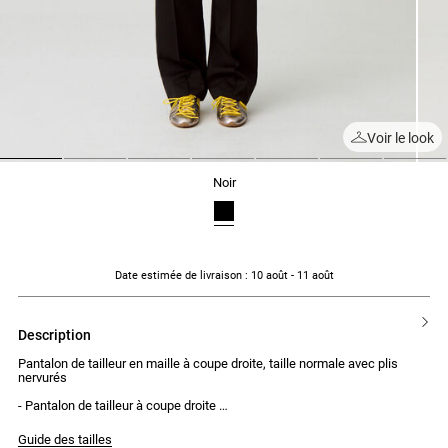
Voir le look
1
2
3
4
5
6
7
noir
Date estimée de livraison
: 10 août - 11 août
description
Pantalon de tailleur en maille à coupe droite, taille normale avec plis
nervurés
- Pantalon de tailleur à coupe droite
- Taille normale
- Plis nervurés le long de la jambe
Guide des tailles
- Fermeture par agrafes et zip