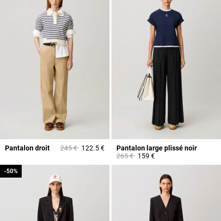
Prix réduit à partir de
à
Pantalon droit
245 €
122.5 €
Pantalon large plissé noir
Prix réduit à partir de
à
265 €
159 €
-50%
-50%