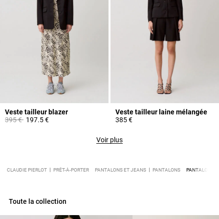
Veste tailleur blazer
Veste tailleur laine mélangée
Prix réduit à partir de
à
395 €
197.5 €
385 €
Voir plus
CLAUDIE PIERLOT
PRÊT-À-PORTER
PANTALONS ET JEANS
PANTALONS
PANTALON TAI
Toute la collection