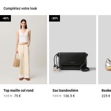
Complétez votre look
-40%
-40%
-30%
-30%
Top maille col rond
Sac bandoulière
Baske
Prix réduit à partir de
à
Prix réduit à partir de
à
125 €
75 €
195 €
136.5 €
225 €