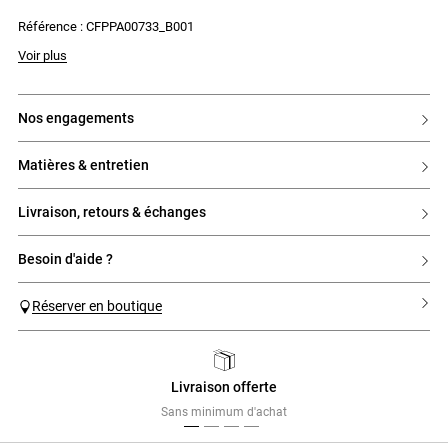
- Poches italiennes sur les côtés
Référence : CFPPA00733_B001
- Deux poches passepoilées au dos
Voir plus
nos engagements
matières & entretien
livraison, retours & échanges
besoin d'aide ?
Réserver en boutique
Livraison offerte
Previous
Next
Sans minimum d'achat