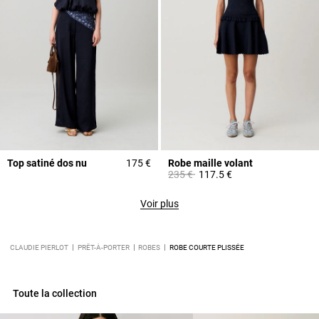
Top satiné dos nu
175 €
Robe maille volant
Prix réduit à partir de
à
235 €
117.5 €
Voir plus
CLAUDIE PIERLOT
PRÊT-À-PORTER
ROBES
ROBE COURTE PLISSÉE
Toute la collection