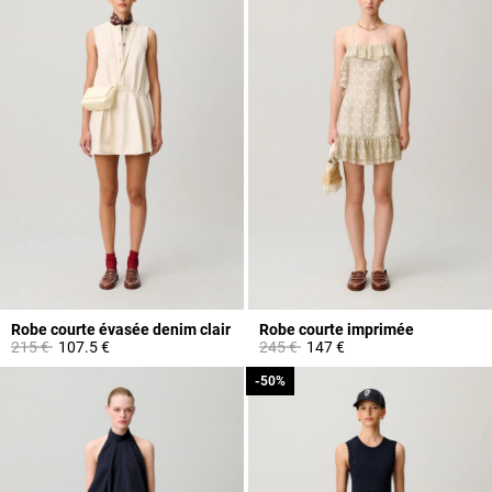
Robe courte évasée denim clair
Robe courte imprimée
Prix réduit à partir de
à
Prix réduit à partir de
à
215 €
107.5 €
245 €
147 €
-50%
-50%