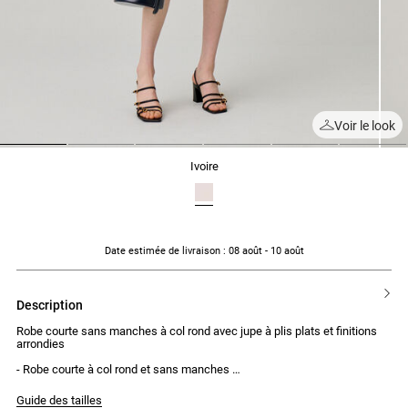
Voir le look
1
2
3
4
5
6
ivoire
Date estimée de livraison
: 08 août - 10 août
description
Robe courte sans manches à col rond avec jupe à plis plats et finitions
arrondies
- Robe courte à col rond et sans manches
- 2 pinces poitrine
- Coupe droite
Guide des tailles
- Jupe avec plis plats