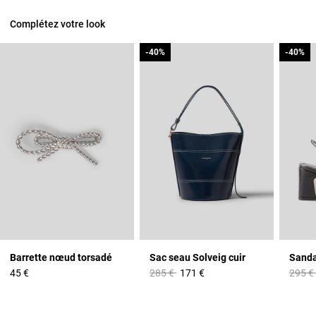
Complétez votre look
-40%
-40%
-40%
-40%
Barrette nœud torsadé
Sac seau Solveig cuir
Prix réduit à partir de
à
Prix r
45 €
285 €
171 €
295 €