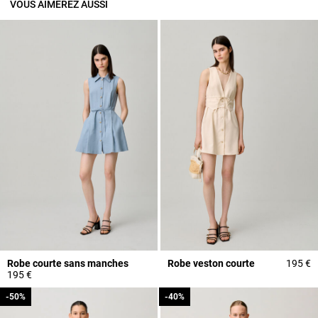
VOUS AIMEREZ AUSSI
Robe courte sans manches
Robe veston courte
195 €
195 €
-50%
-50%
-40%
-40%