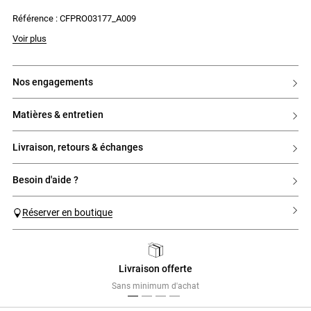
- Finitions arrondies avec surpiqûres contrastées
Référence : CFPRO03177_A009
- Fermeture par deux liens à nouer dans le dos
Voir plus
nos engagements
matières & entretien
livraison, retours & échanges
besoin d'aide ?
Réserver en boutique
Livraison offerte
Previous
Next
Sans minimum d'achat