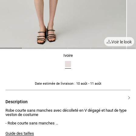
Voir le look
1
2
3
4
5
6
ivoire
Date estimée de livraison
: 10 août - 11 août
description
Robe courte sans manches avec décolleté en V dégagé et haut de type
veston de costume
- Robe courte sans manches
- Décolleté en V dégagé
- Haut similaire à un veston de costume
Guide des tailles
- Lien à nouer autour de la poitrine