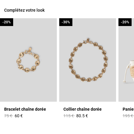
Complétez votre look
-20%
-20%
-30%
-30%
-20%
-20%
Bracelet chaîne dorée
Collier chaîne dorée
Prix réduit à partir de
à
Prix réduit à partir de
à
Prix r
75 €
60 €
115 €
80.5 €
195 €