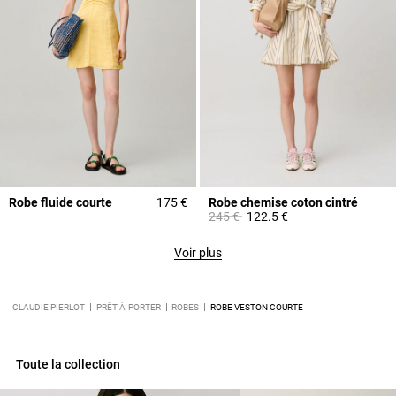
Robe fluide courte
175 €
Robe chemise coton cintré
Prix réduit à partir de
à
245 €
122.5 €
Voir plus
CLAUDIE PIERLOT
PRÊT-À-PORTER
ROBES
ROBE VESTON COURTE
Toute la collection