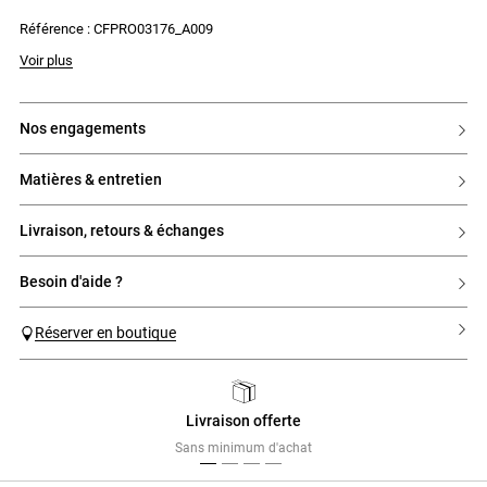
- Trois boutons au niveau du haut de la robe
Référence : CFPRO03176_A009
- Fronces au jupon
Voir plus
nos engagements
matières & entretien
livraison, retours & échanges
besoin d'aide ?
Réserver en boutique
Livraison offerte
Previous
Next
Sans minimum d'achat