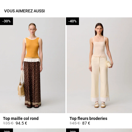
VOUS AIMEREZ AUSSI
-30%
-30%
-40%
-40%
Top maille col rond
Top fleurs broderies
Prix réduit à partir de
à
Prix réduit à partir de
à
135 €
94.5 €
145 €
87 €