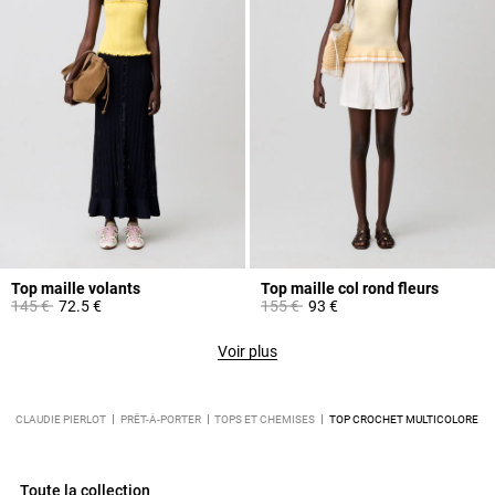
Top maille volants
Top maille col rond fleurs
Prix réduit à partir de
à
Prix réduit à partir de
à
145 €
72.5 €
155 €
93 €
Voir plus
CLAUDIE PIERLOT
PRÊT-À-PORTER
TOPS ET CHEMISES
TOP CROCHET MULTICOLORE
Toute la collection