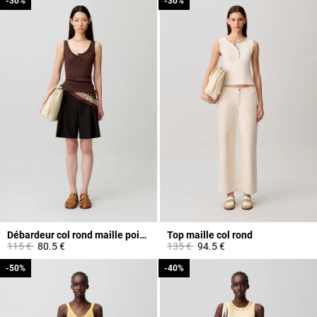
-30%
-30%
-30%
-30%
Débardeur col rond maille pointelle
Top maille col rond
Prix réduit à partir de
à
Prix réduit à partir de
à
115 €
80.5 €
135 €
94.5 €
-50%
-50%
-40%
-40%