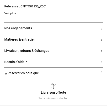
- Effet de crochet ajouré sous la poitrine et à l'encolure
Référence : CFPTO01136_K001
- Perle au centre de la poitrine
Voir plus
nos engagements
matières & entretien
livraison, retours & échanges
besoin d'aide ?
Réserver en boutique
Livraison offerte
Previous
Next
Sans minimum d'achat