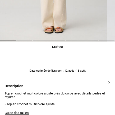
1
2
3
4
5
6
7
multico
Date estimée de livraison
: 12 août - 13 août
description
Top en crochet multicolore ajusté près du corps avec détails perles et
rayures
- Top en crochet multicolore ajusté
- Bretelles avec 3 perles de chaque côté
- Décolleté en V dégagé
Guide des tailles
- Rayures multicolores sur le bas du buste