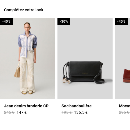
Complétez votre look
-40%
-40%
-30%
-30%
-40%
-40%
Jean denim broderie CP
Sac bandoulière
Mocas
Prix réduit à partir de
à
Prix réduit à partir de
à
Prix r
245 €
147 €
195 €
136.5 €
295 €