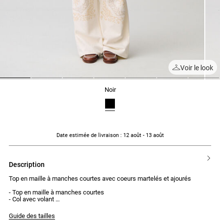
Voir le look
1
2
3
4
5
6
7
noir
Date estimée de livraison
: 12 août - 13 août
description
Top en maille à manches courtes avec coeurs martelés et ajourés
- Top en maille à manches courtes
- Col avec volant
- Coeurs martelés tout le long du top
- Ajourés entre chaque coeur
Guide des tailles
- Volant en bas de top