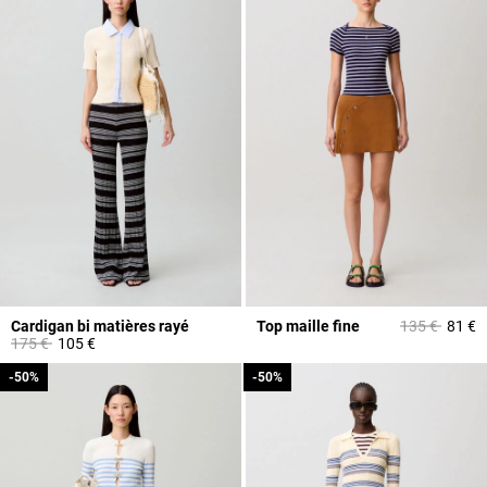
Prix réduit à 
à
Cardigan bi matières rayé
Top maille fine
135 €
81 €
Prix réduit à partir de
à
175 €
105 €
-50%
-50%
-50%
-50%