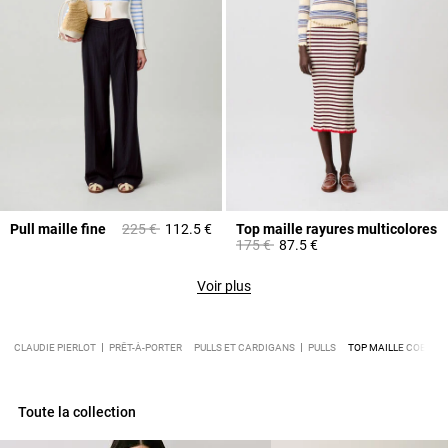
Prix réduit à partir de
à
Pull maille fine
225 €
112.5 €
Top maille rayures multicolores
Prix réduit à partir de
à
175 €
87.5 €
Voir plus
CLAUDIE PIERLOT
PRÊT-À-PORTER
PULLS ET CARDIGANS
PULLS
TOP MAILLE COEURS
Toute la collection