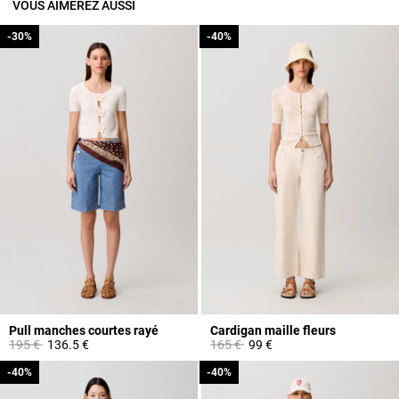
VOUS AIMEREZ AUSSI
-30%
-30%
-40%
-40%
Pull manches courtes rayé
Cardigan maille fleurs
Prix réduit à partir de
à
Prix réduit à partir de
à
195 €
136.5 €
165 €
99 €
-40%
-40%
-40%
-40%