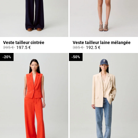
Veste tailleur cintrée
Veste tailleur laine mélangée
Prix réduit à partir de
à
Prix réduit à partir de
à
395 €
197.5 €
385 €
192.5 €
-20%
-20%
-50%
-50%