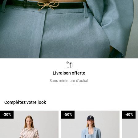
Livraison offerte
Previous
Next
Sans minimum d'achat
Complétez votre look
-30%
-30%
-50%
-50%
-40%
-40%