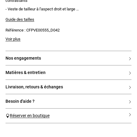
contrastants
- Veste de tailleur à l'aspect droit et large
- Col tailleur
- Fermeture classique à deux boutons
Guide des tailles
- Poches passepoilées à rabat
- Fente au dos
Référence : CFPVE00555_D042
- Trois boutons contrastants sur chaque bas de manches
- Pinces sur les côtés
- Poche gilet
Voir plus
- Modèle doublé
nos engagements
matières & entretien
livraison, retours & échanges
besoin d'aide ?
Réserver en boutique