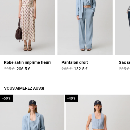
Robe satin imprimé fleuri
Pantalon droit
Sac s
Prix réduit à partir de
à
Prix réduit à partir de
à
Prix r
295 €
206.5 €
265 €
132.5 €
285 €
VOUS AIMEREZ AUSSI
-50%
-50%
-40%
-40%