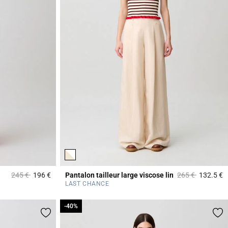
Prix réduit à partir de
à
Prix réduit à part
à
245 €
196 €
Pantalon tailleur large viscose lin
265 €
132.5 €
4 out of 5 Customer Rating
4
LAST CHANCE
-40%
-40%