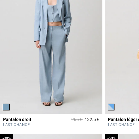
Prix réduit à partir de
à
Pantalon droit
265 €
132.5 €
Pantalon léger 
5 out of 5 Customer 
LAST CHANCE
LAST CHANCE
-30%
-30%
-50%
-50%