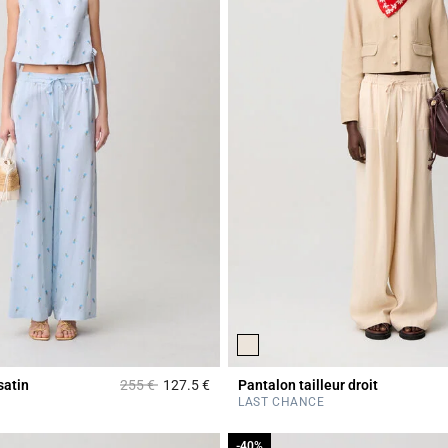
Prix réduit à partir de
à
satin
255 €
127.5 €
Pantalon tailleur droit
Rating
4,2 out of 5 Customer Rating
LAST CHANCE
-40%
-40%