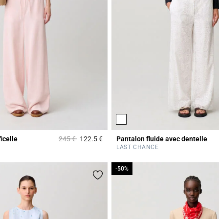
Prix réduit à partir de
à
icelle
245 €
122.5 €
Pantalon fluide avec dentelle
r Rating
3,1 out of 5 Customer Rating
LAST CHANCE
-50%
-50%