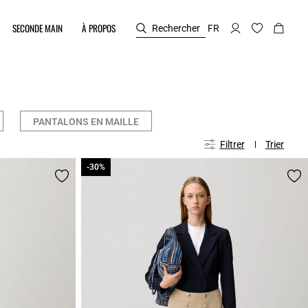
SECONDE MAIN
À PROPOS
Rechercher
FR
PANTALONS EN MAILLE
Filtrer
Trier
-30%
-30%