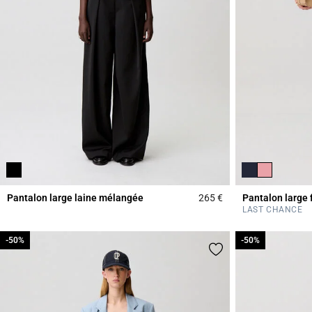
Pantalon large laine mélangée
265 €
Pantalon large f
3,9 out of 5 Custome
LAST CHANCE
-50%
-50%
-50%
-50%