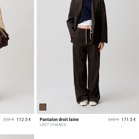
Prix réduit à partir de
à
Prix réduit à part
à
225 €
112.5 €
Pantalon droit laine
245 €
171.5 €
5 out of 5 Customer Rating
5
LAST CHANCE