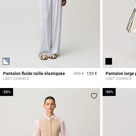
Prix réduit à partir de
à
Pantalon fluide taille élastiquée
255 €
153 €
Pantalon large 
4,4 out of 5 Custome
LAST CHANCE
LAST CHANCE
-20%
-20%
-50%
-50%