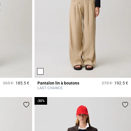
Prix réduit à partir de
à
Prix réduit à part
à
265 €
185.5 €
Pantalon lin à boutons
275 €
192.5 €
5 out of 5 Customer Rating
5
LAST CHANCE
-30%
-30%