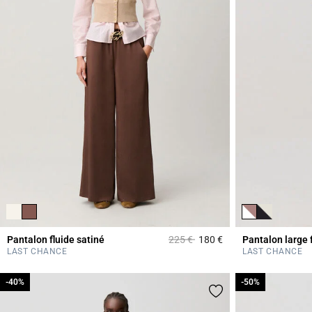
Prix réduit à partir de
à
Pantalon fluide satiné
225 €
180 €
Pantalon large 
3,3 out of 5 Custome
LAST CHANCE
LAST CHANCE
-40%
-40%
-50%
-50%