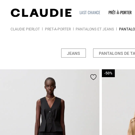
LAST CHANCE
PRÊT-À-PORTER
CLAUDIE PIERLOT
PRÊT-À-PORTER
PANTALONS ET JEANS
PANTAL
JEANS
PANTALONS DE TA
-50%
-50%