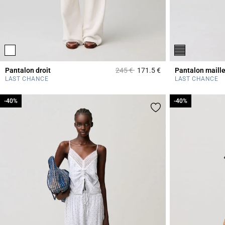
Prix réduit à partir de
à
Pantalon droit
245 €
171.5 €
Pantalon maille
3,1 out of 5 Custome
LAST CHANCE
LAST CHANCE
-40%
-40%
-40%
-40%