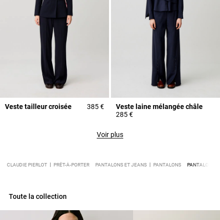
Veste tailleur croisée
385 €
Veste laine mélangée châle
285 €
Voir plus
CLAUDIE PIERLOT
PRÊT-À-PORTER
PANTALONS ET JEANS
PANTALONS
PANTALON TA
Toute la collection