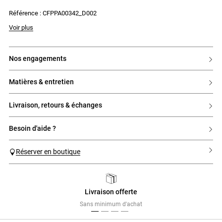
Référence : CFPPA00342_D002
La mannequin mesure 1m78 et porte une taille T36
Voir plus
nos engagements
matières & entretien
livraison, retours & échanges
besoin d'aide ?
Réserver en boutique
Livraison offerte
Previous
Next
Sans minimum d'achat