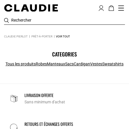
Rechercher
CLAUDIE PIERLOT
PRÊT-À-PORTER
VOIR TOUT
CATEGORIES
Tous les produits
Robes
Manteaux
Sacs
Cardigan
Vestes
Sweatshirts
LIVRAISON OFFERTE
Sans minimum d'achat
RETOURS ET ÉCHANGES OFFERTS