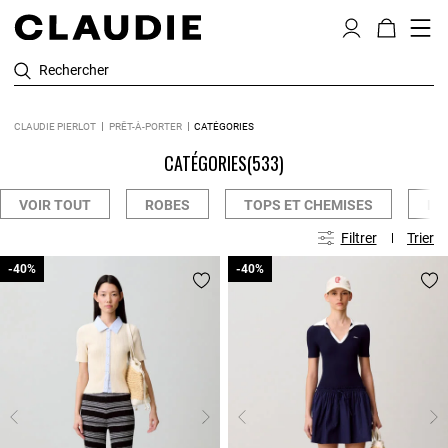
Rechercher
CLAUDIE PIERLOT
PRÊT-À-PORTER
CATÉGORIES
CATÉGORIES
(533)
VOIR TOUT
ROBES
TOPS ET CHEMISES
PA
Filtrer
Trier
-40%
-40%
-40%
-40%