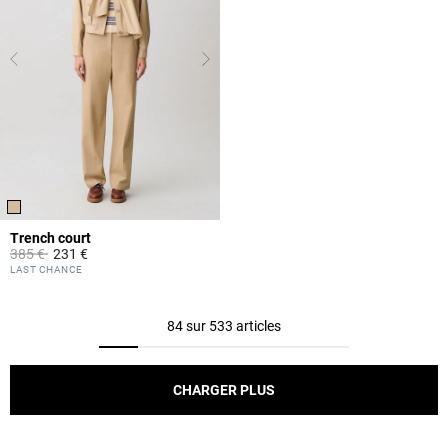
Trench court
Prix réduit à partir de
à
385 €
231 €
4,4 out of 5 Customer Rating
LAST CHANCE
84 sur 533 articles
CHARGER PLUS