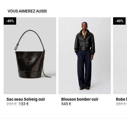
VOUS AIMEREZ AUSSI
-40%
-40%
-40%
-40%
Sac seau Solveig cuir
Blouson bomber cuir
Prix réduit à partir de
à
Prix ré
255 €
153 €
545 €
285 €