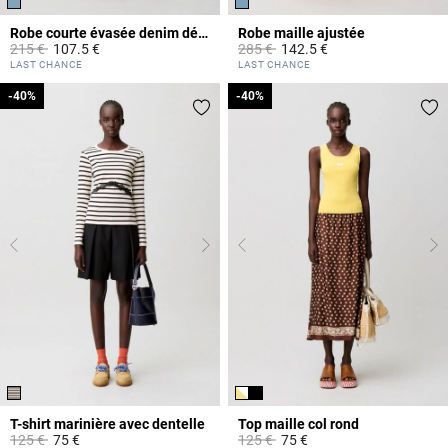
Robe courte évasée denim délavé
Robe maille ajustée
Prix réduit à partir de
à
Prix réduit à partir de
à
215 €
107.5 €
285 €
142.5 €
4,2 out of 5 Customer Rating
5 out of 5 Customer Rating
LAST CHANCE
LAST CHANCE
-40%
-40%
-40%
-40%
T-shirt marinière avec dentelle
Top maille col rond
Prix réduit à partir de
à
Prix réduit à partir de
à
125 €
75 €
125 €
75 €