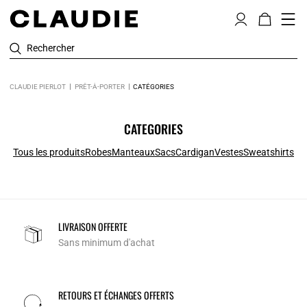
Rechercher
CLAUDIE PIERLOT
PRÊT-À-PORTER
CATÉGORIES
CATEGORIES
Tous les produits
Robes
Manteaux
Sacs
Cardigan
Vestes
Sweatshirts
LIVRAISON OFFERTE
Sans minimum d'achat
RETOURS ET ÉCHANGES OFFERTS