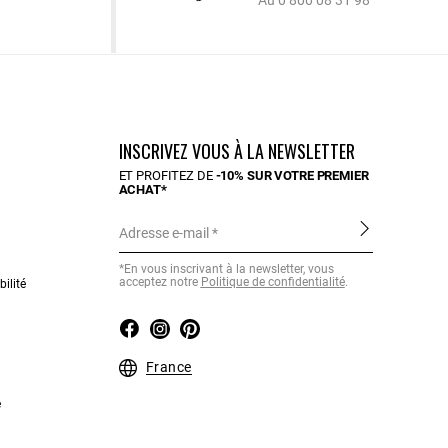
Au 0 800 08 31 98
INSCRIVEZ VOUS À LA NEWSLETTER
ET PROFITEZ DE
-10% SUR VOTRE PREMIER
ACHAT*
Adresse e-mail
*En vous inscrivant à la newsletter, vous
acceptez notre
Politique de confidentialité
.
ilité
France
e