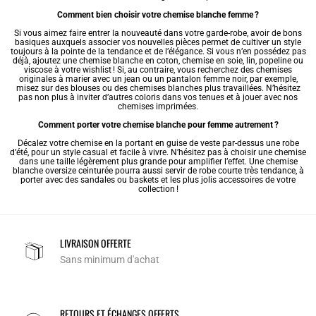
Comment bien choisir votre chemise blanche femme ?
Si vous aimez faire entrer la nouveauté dans votre garde-robe, avoir de bons
basiques auxquels associer vos nouvelles pièces permet de cultiver un style
toujours à la pointe de la tendance et de l’élégance. Si vous n’en possédez pas
déjà, ajoutez une chemise blanche en coton,
chemise en soie
, lin, popeline ou
viscose à votre wishlist ! Si, au contraire, vous recherchez des chemises
originales à marier avec un jean ou un pantalon femme noir, par exemple,
misez sur des
blouses
ou des chemises blanches plus travaillées. N’hésitez
pas non plus à inviter d’autres coloris dans vos tenues et à jouer avec nos
chemises imprimées
.
Comment porter votre chemise blanche pour femme autrement ?
Décalez votre chemise en la portant en guise de veste par-dessus une robe
d’été, pour un style casual et facile à vivre. N’hésitez pas à choisir une chemise
dans une taille légèrement plus grande pour amplifier l’effet. Une chemise
blanche oversize ceinturée pourra aussi servir de robe courte très tendance, à
porter avec des sandales ou baskets et les plus jolis accessoires de votre
collection !
LIVRAISON OFFERTE
Sans minimum d'achat
RETOURS ET ÉCHANGES OFFERTS