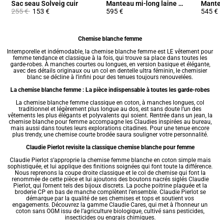
Sac seau Solveig cuir
Manteau mi-long laine mélangée
Prix réduit à partir de
à
255 €
153 €
595 €
545 €
Chemise blanche femme
Intemporelle et indémodable, la
chemise
blanche femme est LE
vêtement pour
femme tendance
et classique à la fois, qui trouve sa place dans toutes les
garde-robes. À manches courtes ou longues, en version basique et élégante,
avec des détails originaux ou un col en dentelle ultra féminin, le chemisier
blanc se décline à l’infini pour des tenues toujours renouvelées.
La chemise blanche femme : La pièce indispensable à toutes les garde-robes
La chemise blanche femme classique en coton, à manches longues, col
traditionnel et légèrement plus longue au dos, est sans doute l’un des
vêtements les plus élégants et polyvalents qui soient. Rentrée dans un jean, la
chemise blanche pour femme accompagne les Claudies inspirées au bureau,
mais aussi dans toutes leurs explorations citadines. Pour une tenue encore
plus trendy, une chemise courte brodée saura souligner votre personnalité.
Claudie Pierlot revisite la classique chemise blanche pour femme
Claudie Pierlot s’approprie la chemise femme blanche en coton simple mais
sophistiquée, et lui applique des finitions soignées qui font toute la différence.
Nous reprenons la coupe droite classique et le col de chemise qui font la
renommée de cette pièce et lui ajoutons des boutons nacrés siglés Claudie
Pierlot, qui l’ornent tels des bijoux discrets. La poche poitrine plaquée et la
broderie CP en bas de manche complètent l’ensemble. Claudie Pierlot se
démarque par la qualité de ses chemises et
tops
et soutient vos
engagements. Découvrez la gamme Claudie Cares, qui met à l’honneur un
coton sans OGM issu de l’agriculture biologique, cultivé sans pesticides,
insecticides ou engrais chimiques.