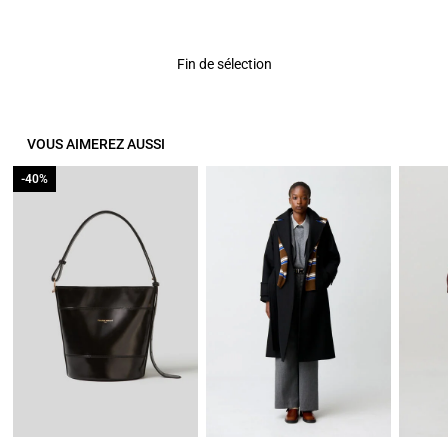
4 out of 5 Customer Rating
Fin de sélection
VOUS AIMEREZ AUSSI
-40%
-40%