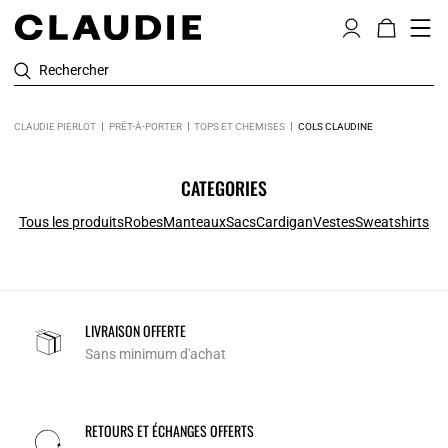
Rechercher
CLAUDIE PIERLOT
PRÊT-À-PORTER
TOPS ET CHEMISES
COLS CLAUDINE
CATEGORIES
Tous les produits
Robes
Manteaux
Sacs
Cardigan
Vestes
Sweatshirts
LIVRAISON OFFERTE
Sans minimum d'achat
RETOURS ET ÉCHANGES OFFERTS