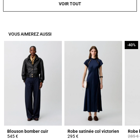
VOIR TOUT
VOUS AIMEREZ AUSSI
-40%
-40%
Blouson bomber cuir
Robe satinée col victorien
Prix ré
545 €
295 €
285 €