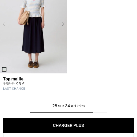
Top maille
Prix réduit à partir de
à
155 €
93 €
5 out of 5 Customer Rating
LAST CHANCE
28 sur 34 articles
CHARGER PLUS