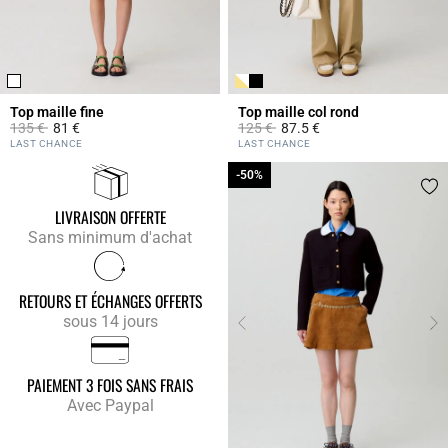
Top maille fine
Top maille col rond
Prix réduit à partir de
à
Prix réduit à partir de
à
135 €
81 €
125 €
87.5 €
5 out of 5 Customer Rating
5 out of 5 Customer Rating
LAST CHANCE
LAST CHANCE
-50%
-50%
LIVRAISON OFFERTE
Sans minimum d'achat
RETOURS ET ÉCHANGES OFFERTS
sous 14 jours
PAIEMENT 3 FOIS SANS FRAIS
Avec Paypal