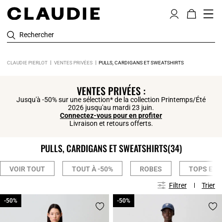
Rechercher
CLAUDIE PIERLOT
VENTES PRIVÉES
PULLS, CARDIGANS ET SWEATSHIRTS
Click
VENTES PRIVÉES :
Jusqu'à -50% sur une sélection* de la collection Printemps/Été
2026 jusqu'au mardi 23 juin.
Connectez-vous pour en profiter
Livraison et retours offerts.
PULLS, CARDIGANS ET SWEATSHIRTS
(34)
VOIR TOUT
TOUT À -50%
ROBES
TOPS ET 
Filtrer
Trier
-50%
-50%
-50%
-50%