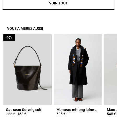
VOIR TOUT
VOUS AIMEREZ AUSSI
-40%
-40%
Sac seau Solveig cuir
Manteau mi-long laine mélangée
Prix réduit à partir de
à
255 €
153 €
595 €
545 €