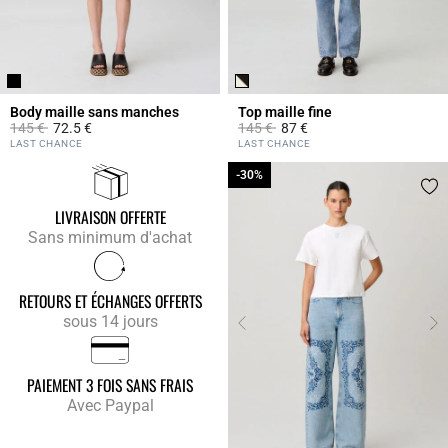
Body maille sans manches
Top maille fine
Prix réduit à partir de
à
Prix réduit à partir de
à
145 €
72.5 €
145 €
87 €
5 out of 5 Customer Rating
5 out of 5 Customer Rating
LAST CHANCE
LAST CHANCE
-30%
-30%
LIVRAISON OFFERTE
Sans minimum d'achat
RETOURS ET ÉCHANGES OFFERTS
sous 14 jours
PAIEMENT 3 FOIS SANS FRAIS
Avec Paypal