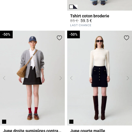
Tshirt coton broderie
Prix réduit à partir de
à
85 €
59.5 €
5 out of 5 Customer Rating
LAST CHANCE
-50%
-50%
-50%
-50%
Jupe droite surpiqûres contrastées
Jupe courte maille