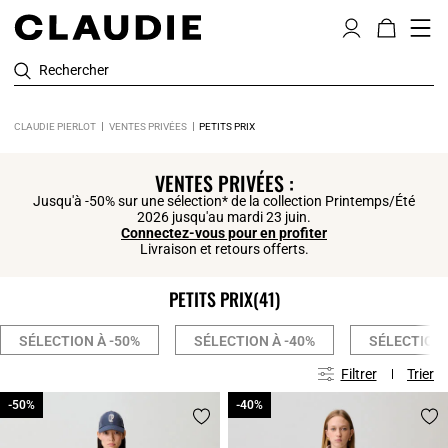
Rechercher
CLAUDIE PIERLOT
VENTES PRIVÉES
PETITS PRIX
Click
VENTES PRIVÉES :
Jusqu'à -50% sur une sélection* de la collection Printemps/Été
2026 jusqu'au mardi 23 juin.
Connectez-vous pour en profiter
Livraison et retours offerts.
PETITS PRIX
(41)
SÉLECTION À -50%
SÉLECTION À -40%
SÉLECTION 
Filtrer
Trier
-50%
-50%
-40%
-40%