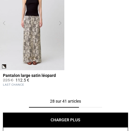
Pantalon large satin léopard
Prix réduit à partir de
à
225 €
112.5 €
5 out of 5 Customer Rating
LAST CHANCE
28 sur 41 articles
CHARGER PLUS