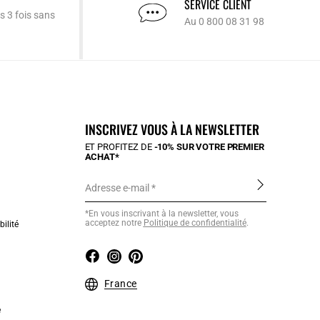
SERVICE CLIENT
s 3 fois sans
Au 0 800 08 31 98
INSCRIVEZ VOUS À LA NEWSLETTER
ET PROFITEZ DE
-10% SUR VOTRE PREMIER
ACHAT*
Adresse e-mail
*En vous inscrivant à la newsletter, vous
acceptez notre
Politique de confidentialité
.
ilité
France
e