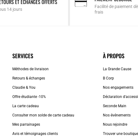
ETOURS ET ÉCHANGES OFFERTS
Facilité de paiement dè
ous 14 jours
frais
SERVICES
À PROPOS
Méthodes de livraison
La Grande Cause
Retours & échanges
B Corp
Claudie & You
Nos engagements
Offre étudiante -10%
Déclaration d'accessib
La carte cadeau
Seconde Main
Consulter mon solde de carte cadeau
Nos événements
Mes parrainages
Nous rejoindre
Avis et témoignages clients
Trouver une boutiqu