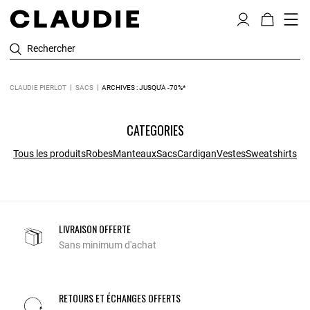
Rechercher
CLAUDIE PIERLOT
SACS
ARCHIVES : JUSQU'À -70%*
CATEGORIES
Tous les produits
Robes
Manteaux
Sacs
Cardigan
Vestes
Sweatshirts
LIVRAISON OFFERTE
Sans minimum d'achat
RETOURS ET ÉCHANGES OFFERTS