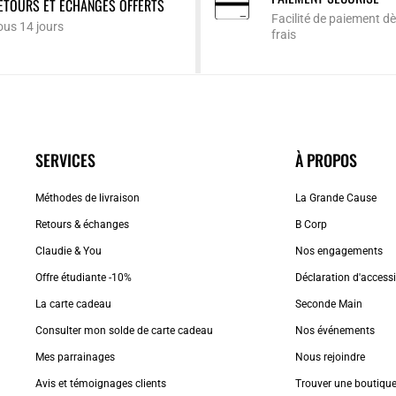
ETOURS ET ÉCHANGES OFFERTS
Facilité de paiement dè
ous 14 jours
frais
SERVICES
À PROPOS
Méthodes de livraison
La Grande Cause
Retours & échanges
B Corp
Claudie & You
Nos engagements
Offre étudiante -10%
Déclaration d'accessib
La carte cadeau
Seconde Main
Consulter mon solde de carte cadeau
Nos événements
Mes parrainages
Nous rejoindre
Avis et témoignages clients
Trouver une boutiqu