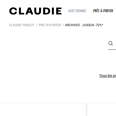
LAST CHANCE
PRÊT-À-PORTER
CLAUDIE PIERLOT
PRÊT-À-PORTER
ARCHIVES : JUSQU'À -70%*
Tous les p