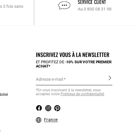
SERVICE CLIENT
s 3 fois sans
Au 0 800 08 31 98
INSCRIVEZ VOUS À LA NEWSLETTER
ET PROFITEZ DE
-10% SUR VOTRE PREMIER
ACHAT*
Adresse e-mail
*En vous inscrivant à la newsletter, vous
acceptez notre
Politique de confidentialité
.
ilité
France
e