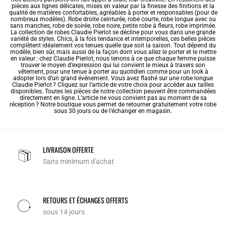
pièces aux lignes délicates, mises en valeur par la finesse des finitions et la
qualité de matières confortables, agréables à porter et responsables (pour de
nombreux modèles). Robe droite ceinturée,
robe courte
, robe longue avec ou
sans manches,
robe de soirée
,
robe noire
, petite robe à fleurs,
robe imprimée
.
La collection de robes Claudie Pierlot se décline pour vous dans une grande
variété de styles. Chics, à la fois tendance et intemporelles, ces belles pièces
complètent idéalement vos tenues quelle que soit la saison. Tout dépend du
modèle, bien sûr, mais aussi de la façon dont vous allez le porter et le mettre
en valeur : chez Claudie Pierlot, nous tenons à ce que chaque femme puisse
trouver le moyen d’expression qui lui convient le mieux à travers son
vêtement, pour une tenue à porter au quotidien comme pour un look à
adopter lors d’un grand événement. Vous avez flashé sur une robe longue
Claudie Pierlot ? Cliquez sur l’article de votre choix pour accéder aux tailles
disponibles. Toutes les pièces de notre collection peuvent être commandées
directement en ligne. L’article ne vous convient pas au moment de sa
réception ? Notre boutique vous permet de retourner gratuitement votre robe
sous 30 jours ou de l’échanger en magasin.
LIVRAISON OFFERTE
Sans minimum d'achat
RETOURS ET ÉCHANGES OFFERTS
sous 14 jours