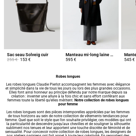
Sac seau Solveig cuir
Manteau mi-long laine mélangée
Prix réduit à partir de
à
255 €
153 €
595 €
545 €
Robes longues
Les
robes
longues Claudie Pierlot accompagnent les femmes avec élégance
et simplicité dans la vie de tous les jours ou lors des plus grandes occasions.
Elles font ainsi honneur au principe défendu par notre marque depuis sa
création : inventer une allure à la fois chic et sans effort conférant aux
femmes toute la liberté qu’elles méritent.
Notre collection de robes longues
pour femme
Les robes longues sont des pièces intemporelles appréciées par les femmes
de tous horizons au sein de notre collection de
vêtements tendances pour
femme
. Quel que soit le style que l’on souhaite privilégier, ces modèles qui ont
la particularité de descendre jusqu’aux chevilles et de souligner la silhouette
subliment nos tenues et leur apportent une touche discrète de féminité et de
sensualité. Pour concevoir notre collection de robes longues, les designers de
nos ateliers parisiens ont fait appel à toute leur créativité. En ressortent des