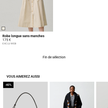
Robe longue sans manches
175 €
5 out of 5 Customer Rating
EXCLU WEB
Fin de sélection
VOUS AIMEREZ AUSSI
-40%
-40%