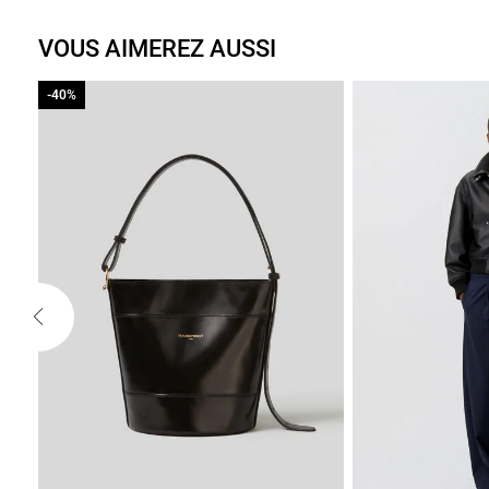
VOUS AIMEREZ AUSSI
-40%
-40%