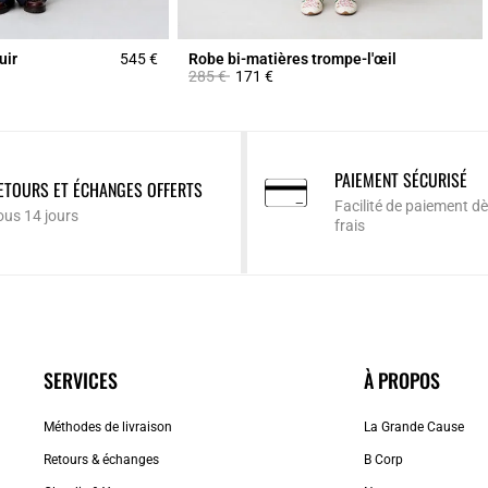
uir
545 €
Robe bi-matières trompe-l'œil
Prix réduit à partir de
à
285 €
171 €
PAIEMENT SÉCURISÉ
ETOURS ET ÉCHANGES OFFERTS
Facilité de paiement dè
ous 14 jours
frais
SERVICES
À PROPOS
Méthodes de livraison
La Grande Cause
Retours & échanges
B Corp