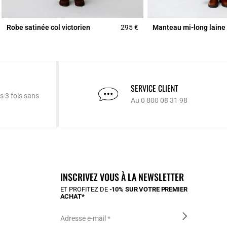
Robe satinée col victorien
295 €
Manteau mi-long lain
SERVICE CLIENT
s 3 fois sans
Au 0 800 08 31 98
INSCRIVEZ VOUS À LA NEWSLETTER
ET PROFITEZ DE
-10% SUR VOTRE PREMIER
ACHAT*
Adresse e-mail