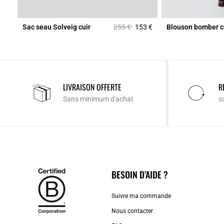
Prix réduit à partir de
à
5 €
Sac seau Solveig cuir
255 €
153 €
Blouson bomber c
LIVRAISON OFFERTE
R
Sans minimum d'achat
s
BESOIN D’AIDE ?
Suivre ma commande
Nous contacter