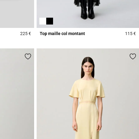
225 €
Top maille col montant
115 €
5 out of 5 Customer Rating
4