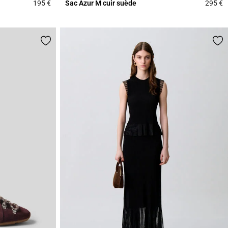
195 €
Sac Azur M cuir suède
295 €
3,8 out of 5 Customer Rating
5