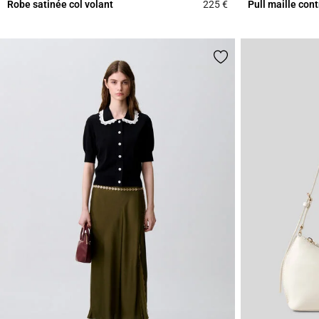
Robe satinée col volant
225 €
Pull maille con
5 out of 5 Customer 