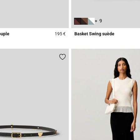
+ 9
ouple
195 €
Basket Swing suède
Rating
4,7 out of 5 Customer Rating