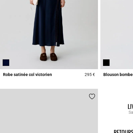
Robe satinée col victorien
295 €
Blouson bomber
5 out of 5 Customer 
LI
Sa
RETOURS