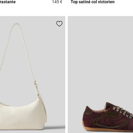
trastante
145 €
Top satiné col victorien
Rating
4,4 out of 5 Customer Rating