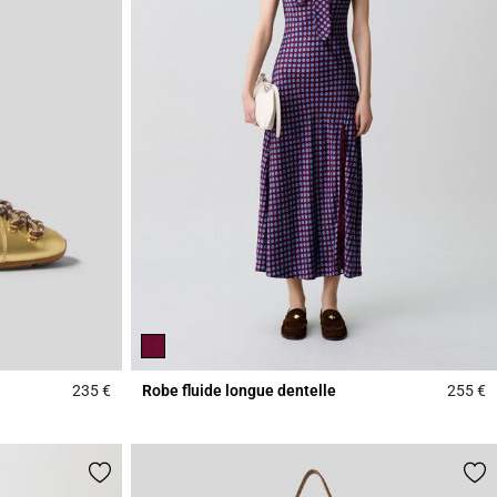
235 €
Robe fluide longue dentelle
255 €
4,2 out of 5 Customer Rating
5