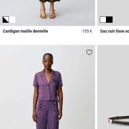
Cardigan maille dentelle
155 €
Sac cuir lisse s
5 out of 5 Customer 