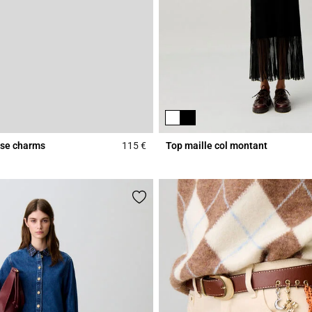
isse charms
115 €
Top maille col montant
r Rating
4,3 out of 5 Customer Rating