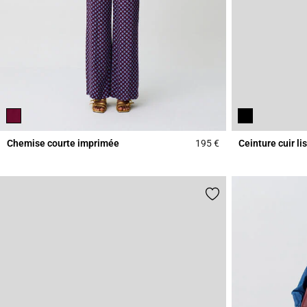
Chemise courte imprimée
195 €
Ceinture cuir l
4,6 out of 5 Custome