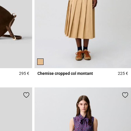
295 €
Chemise cropped col montant
225 €
4,3 out of 5 Customer Rating
4