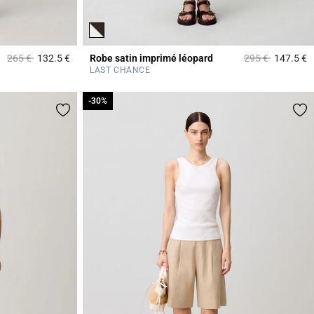
Prix réduit à partir de
à
Prix réduit à part
à
265 €
132.5 €
Robe satin imprimé léopard
295 €
147.5 €
4,8 out of 5 Customer Rating
3
LAST CHANCE
-30%
-30%