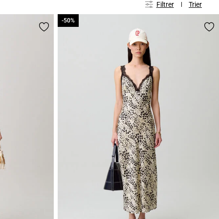
Filtrer
Trier
-50%
-50%