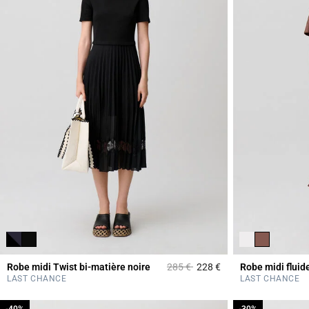
Prix réduit à partir de
à
Robe midi Twist bi-matière noire
285 €
228 €
Robe midi fluid
4,2 out of 5 Custome
LAST CHANCE
LAST CHANCE