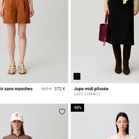
Prix réduit à partir de
à
ir sans manches
465 €
372 €
Jupe midi plissée
Rating
4,9 out of 5 Customer Rating
LAST CHANCE
-50%
-50%