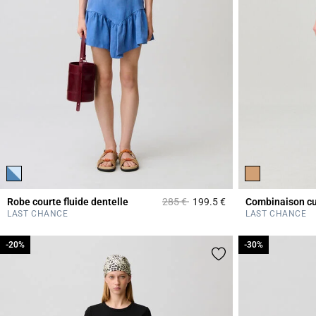
Prix réduit à partir de
à
Robe courte fluide dentelle
285 €
199.5 €
Combinaison cu
5 out of 5 Customer 
LAST CHANCE
LAST CHANCE
-20%
-20%
-30%
-30%