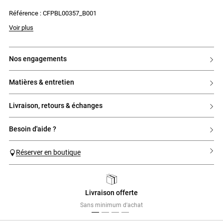
- Poche à la poitrine avec rabats et boutons
Référence : CFPBL00357_B001
- Poignets resserrés avec un bouton
Voir plus
nos engagements
matières & entretien
livraison, retours & échanges
besoin d'aide ?
Réserver en boutique
Livraison offerte
Previous
Next
Sans minimum d'achat