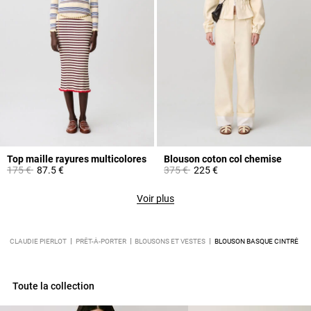
Top maille rayures multicolores
Blouson coton col chemise
Prix réduit à partir de
à
Prix réduit à partir de
à
175 €
87.5 €
375 €
225 €
Voir plus
CLAUDIE PIERLOT
PRÊT-À-PORTER
BLOUSONS ET VESTES
BLOUSON BASQUE CINTRÉ
Toute la collection