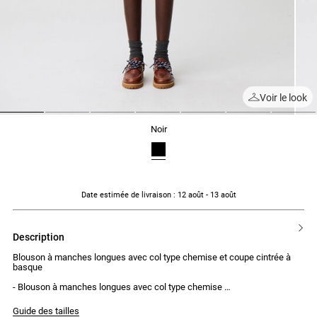
Voir le look
1
2
3
4
5
6
7
noir
Date estimée de livraison
: 12 août - 13 août
description
Blouson à manches longues avec col type chemise et coupe cintrée à
basque
- Blouson à manches longues avec col type chemise
- Coupe cintrée avec basque
- Volume de basque créé avec des plis
Guide des tailles
- Fermeture par 4 boutons ton sur ton