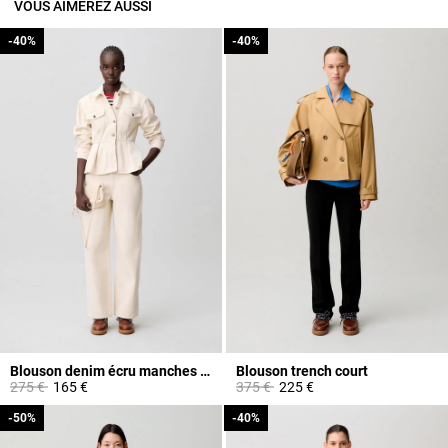
VOUS AIMEREZ AUSSI
-40%
-40%
-40%
-40%
Blouson denim écru manches longues
Blouson trench court
Prix réduit à partir de
à
Prix réduit à partir de
à
275 €
165 €
375 €
225 €
-50%
-50%
-40%
-40%