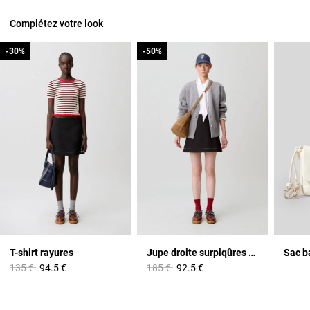
Complétez votre look
-30%
-30%
-50%
-50%
T-shirt rayures
Jupe droite surpiqûres contrastées
Sac b
Prix réduit à partir de
à
Prix réduit à partir de
à
135 €
94.5 €
185 €
92.5 €