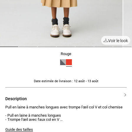
Voir le look
1
2
3
4
5
6
7
rouge
Date estimée de livraison
: 12 août - 13 août
description
Pull en laine à manches longues avec trompe l'œil col V et col chemise
- Pull en laine à manches longues
- Trompe l'œil avec faux col en V
- Col chemise
- Bords côtes aux poignets et à la taille
Guide des tailles
- Coupe normale