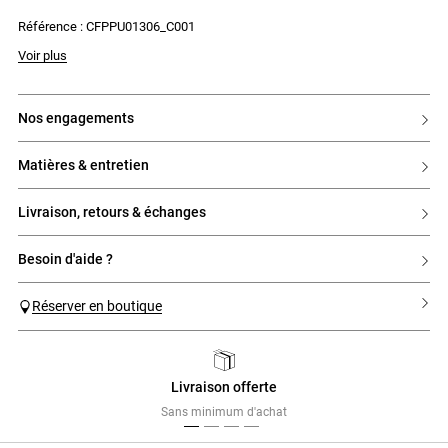
Référence : CFPPU01306_C001
La mannequin mesure 1m79 et porte une taille T0
Voir plus
nos engagements
matières & entretien
livraison, retours & échanges
besoin d'aide ?
Réserver en boutique
Livraison offerte
Previous
Next
Sans minimum d'achat