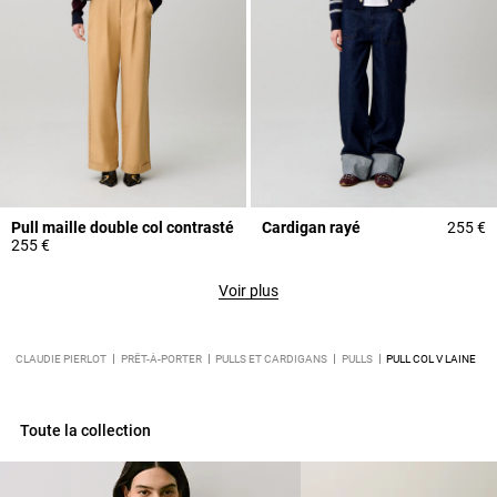
Pull maille double col contrasté
Cardigan rayé
255 €
255 €
Voir plus
CLAUDIE PIERLOT
PRÊT-À-PORTER
PULLS ET CARDIGANS
PULLS
PULL COL V LAINE
Toute la collection