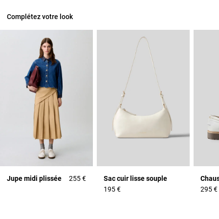
Complétez votre look
Jupe midi plissée
255 €
Sac cuir lisse souple
Chaus
195 €
295 €