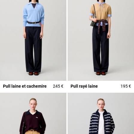
Pull laine et cachemire
245 €
Pull rayé laine
195 €