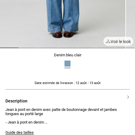
Voir le look
1
2
3
4
5
6
7
denim bleu clair
Date estimée de livraison
: 12 août - 13 août
description
Jean à pont en denim avec patte de boutonnage devant et jambes
longues au porté large
- Jean à pont en denim
- 2 pattes de boutonnage devant avec 4 boutons visibles pour chaque
- Jambes longues
Guide des tailles
- Porté large