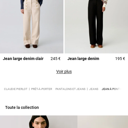
Jean large denim clair
245 €
Jean large denim
195 €
Voir plus
CLAUDIE PIERLOT
PRÊT-À-PORTER
PANTALONS ET JEANS
JEANS
JEAN À PONT DENI
Toute la collection