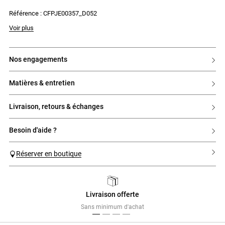
- Taille normale
Référence : CFPJE00357_D052
- 2 poches passepoilées au dos avec rivets silver et surpiqûres
contrastées
- Jacron en cuir
Voir plus
- Plis pressés
nos engagements
matières & entretien
livraison, retours & échanges
besoin d'aide ?
Réserver en boutique
Livraison offerte
Previous
Next
Sans minimum d'achat