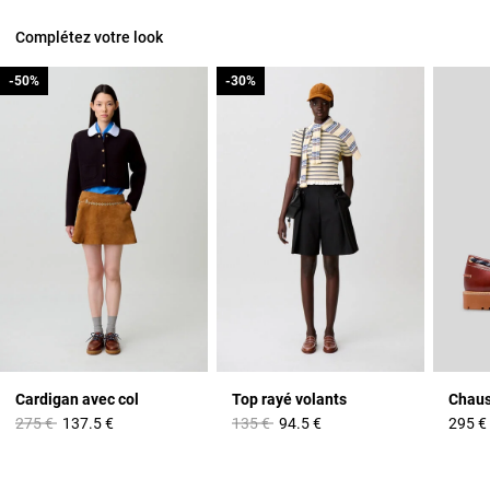
Complétez votre look
-50%
-50%
-30%
-30%
Cardigan avec col
Top rayé volants
Prix réduit à partir de
à
Prix réduit à partir de
à
275 €
137.5 €
135 €
94.5 €
295 €