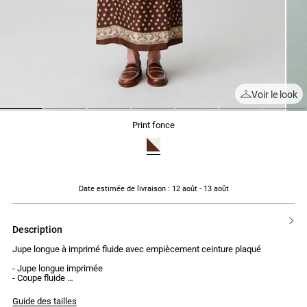
Voir le look
1
2
3
4
5
6
7
print fonce
Date estimée de livraison
: 12 août - 13 août
description
Jupe longue à imprimé fluide avec empiècement ceinture plaqué
- Jupe longue imprimée
- Coupe fluide
- Empiècement ceinture plaqué
- Fronces sous la ceinture
Guide des tailles
- Fermeture zippée sur le côté