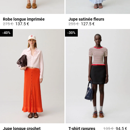
Robe longue imprimée
Jupe satinée fleurs
Prix réduit à partir de
à
Prix réduit à partir de
à
275 €
137.5 €
255 €
127.5 €
-40%
-40%
-30%
-30%
Prix réduit à pa
à
Jupe longue crochet
T-shirt rayures
135 €
94.5 €