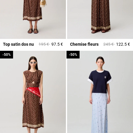
Prix réduit à partir de
à
Prix réduit à part
à
Top satin dos nu
195 €
97.5 €
Chemise fleurs
245 €
122.5 €
-50%
-50%
-50%
-50%