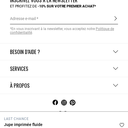
INSCRIVEZ VOUS À LA NEWSLETTER
ET PROFITEZ DE
-10% SUR VOTRE PREMIER ACHAT*
Adresse e-mail
*En vous inscrivant à la newsletter, vous acceptez notre
Politique de
confidentialité
.
BESOIN D’AIDE ?
SERVICES
À PROPOS
LAST CHANCE
Jupe imprimée fluide
CGV
Politique de confidentialité
Charte cookies