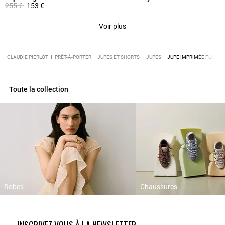
Prix réduit à partir de
à
255 €
153 €
Voir plus
CLAUDIE PIERLOT
PRÊT-À-PORTER
JUPES ET SHORTS
JUPES
JUPE IMPRIMÉE FLUIDE
Toute la collection
Robes
Chaussures