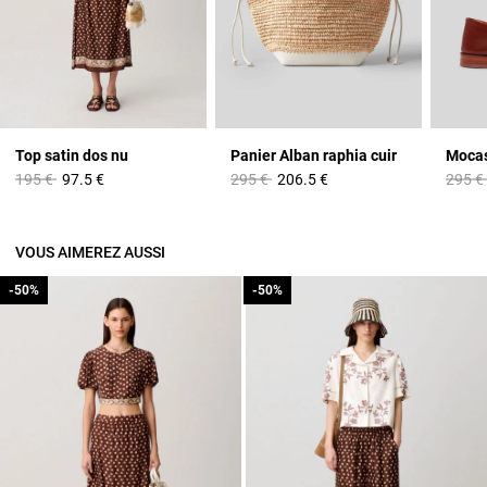
Top satin dos nu
Panier Alban raphia cuir
Mocas
Prix réduit à partir de
à
Prix réduit à partir de
à
Prix r
195 €
97.5 €
295 €
206.5 €
295 €
VOUS AIMEREZ AUSSI
-50%
-50%
-50%
-50%