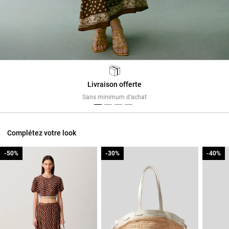
Livraison offerte
Previous
Next
Sans minimum d'achat
Complétez votre look
-50%
-50%
-30%
-30%
-40%
-40%