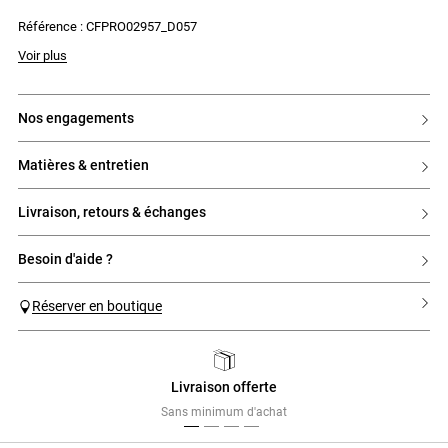
- Lien à nouer au niveau des épaules dans le dos
Référence : CFPRO02957_D057
Voir plus
nos engagements
matières & entretien
livraison, retours & échanges
besoin d'aide ?
Réserver en boutique
Livraison offerte
Previous
Next
Sans minimum d'achat