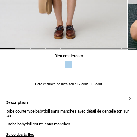
1
2
3
4
5
6
7
8
9
bleu amsterdam
Date estimée de livraison
: 12 août - 13 août
description
Robe courte type babydoll sans manches avec détail de dentelle ton sur
ton
- Robe babydoll courte sans manches
- Col rond
- Grande goutte au dos avec effet dos nu
Guide des tailles
- Galon dentelle ton sur ton