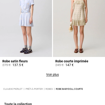
Robe satin fleurs
Robe courte imprimée
Prix réduit à partir de
à
Prix réduit à partir de
à
275 €
137.5 €
245 €
147 €
Voir plus
CLAUDIE PIERLOT
PRÊT-À-PORTER
ROBES
ROBE BABYDOLL COURTE
Toute la collection