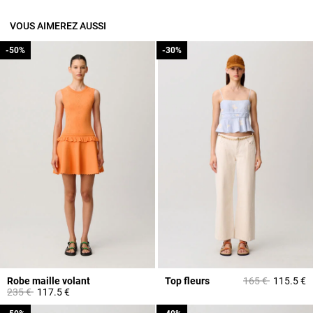
VOUS AIMEREZ AUSSI
-50%
-50%
-30%
-30%
Prix réduit à part
à
Robe maille volant
Top fleurs
165 €
115.5 €
Prix réduit à partir de
à
235 €
117.5 €