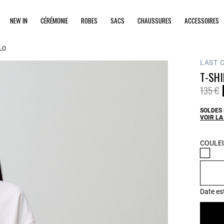
NEW IN
CÉRÉMONIE
ROBES
SACS
CHAUSSURES
ACCESSOIRES
LO
LAST 
T-SHI
Prix ré
à
135 €
SOLDES 
VOIR LA
COULEU
Date es