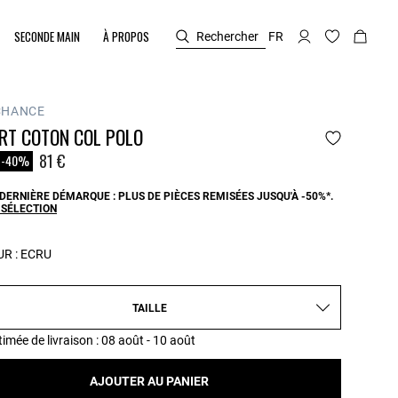
SECONDE MAIN
À PROPOS
Rechercher
FR
CHANCE
RT COTON COL POLO
duit à partir de
81 €
-40%
DERNIÈRE DÉMARQUE : PLUS DE PIÈCES REMISÉES JUSQU'À -50%*.
 SÉLECTION
R :
ECRU
TAILLE
timée de livraison
: 08 août - 10 août
AJOUTER AU PANIER