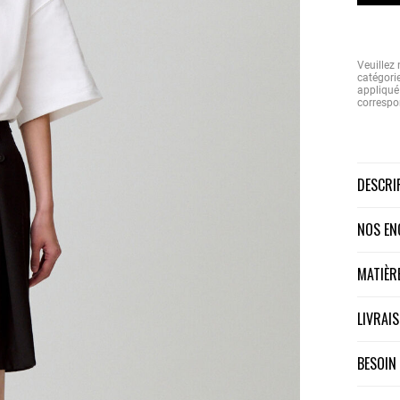
Veuillez 
catégorie
appliqué 
correspo
DESCR
NOS E
MATIÈ
LIVRA
BESOIN