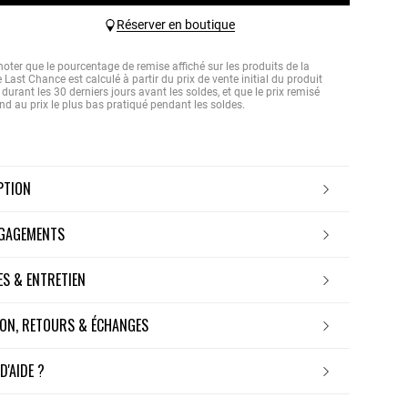
Réserver en boutique
noter que le pourcentage de remise affiché sur les produits de la
 Last Chance est calculé à partir du prix de vente initial du produit
durant les 30 derniers jours avant les soldes, et que le prix remisé
nd au prix le plus bas pratiqué pendant les soldes.
IPTION
NGAGEMENTS
RES & ENTRETIEN
ISON, RETOURS & ÉCHANGES
 D'AIDE ?