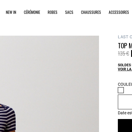
NEW IN
CÉRÉMONIE
ROBES
SACS
CHAUSSURES
ACCESSOIRES
LAST 
TOP M
Prix ré
à
135 €
SOLDES 
VOIR LA
COULEU
Date es