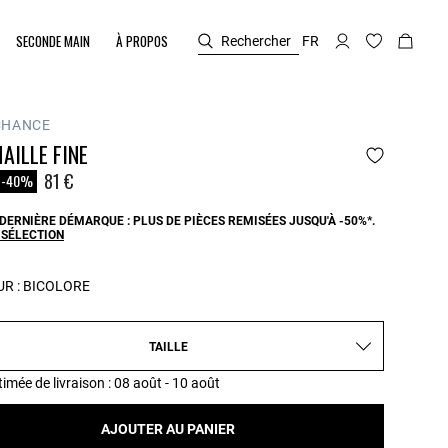
SECONDE MAIN
À PROPOS
Rechercher
FR
CHANCE
AILLE FINE
duit à partir de
81 €
-40%
DERNIÈRE DÉMARQUE : PLUS DE PIÈCES REMISÉES JUSQU'À -50%*.
 SÉLECTION
R :
BICOLORE
TAILLE
timée de livraison
: 08 août - 10 août
AJOUTER AU PANIER