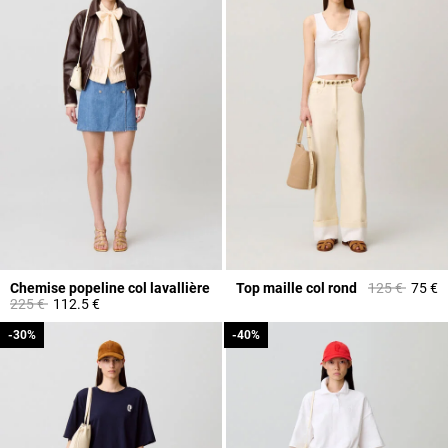
Prix réduit à 
à
Chemise popeline col lavallière
Top maille col rond
125 €
75 €
Prix réduit à partir de
à
225 €
112.5 €
-30%
-30%
-40%
-40%