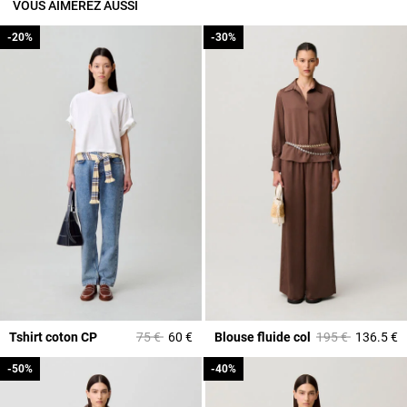
VOUS AIMEREZ AUSSI
-20%
-20%
-30%
-30%
Prix réduit à partir de
à
Prix réduit à part
à
Tshirt coton CP
75 €
60 €
Blouse fluide col
195 €
136.5 €
-50%
-50%
-40%
-40%