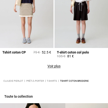
Prix réduit à partir de
à
Tshirt coton CP
75 €
52.5 €
T-shirt coton col polo
Prix réduit à partir de
à
135 €
81 €
Voir plus
CLAUDIE PIERLOT
PRÊT-À-PORTER
T-SHIRTS
TSHIRT COTON BRODERIE
Toute la collection