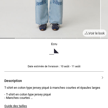
Voir le look
1
2
3
4
5
6
7
ecru
Date estimée de livraison
: 10 août - 11 août
description
T-shirt en coton type jersey piqué à manches courtes et épaules larges
- T-shirt en coton type jersey piqué
- Manches courtes
- Epaules larges
- Coupe droite et large
Guide des tailles
- Broderie contrastée sous l'encolure